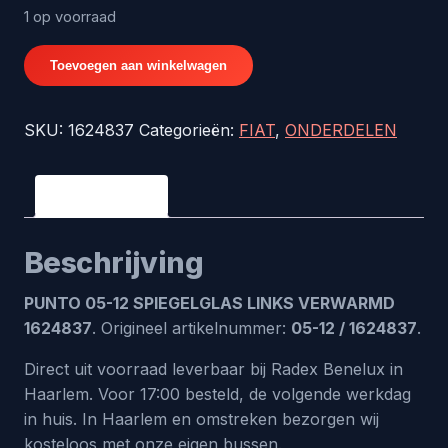
1 op voorraad
PUNTO
Toevoegen aan winkelwagen
05-
12
SKU:
1624837
Categorieën:
FIAT
,
ONDERDELEN
SPIEGELGLAS
LINKS
VERWARMD
Beschrijving
1624837
aantal
Beschrijving
PUNTO 05-12 SPIEGELGLAS LINKS VERWARMD
1624837
. Origineel artikelnummer:
05-12 / 1624837
.
Direct uit voorraad leverbaar bij Radex Benelux in
Haarlem. Voor 17:00 besteld, de volgende werkdag
in huis. In Haarlem en omstreken bezorgen wij
kosteloos met onze eigen bussen.