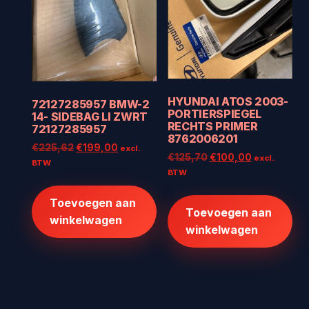
HYUNDAI ATOS 2003-
72127285957 BMW-2
PORTIERSPIEGEL
14- SIDEBAG LI ZWRT
RECHTS PRIMER
72127285957
8762006201
Oorspronkelijke
Huidige
€
225,62
€
199,00
excl.
Oorspronkelijke
Huidige
€
125,70
€
100,00
excl.
prijs
prijs
BTW
prijs
prijs
BTW
was:
is:
was:
is:
€225,62.
€199,00.
€125,70.
€100,00.
Toevoegen aan
Toevoegen aan
winkelwagen
winkelwagen