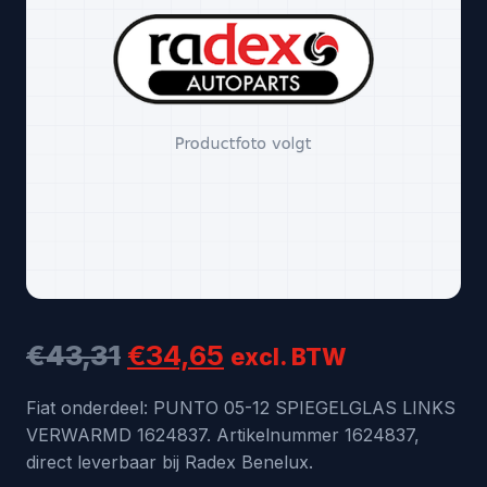
Oorspronkelijke
Huidige
€
43,31
€
34,65
excl. BTW
prijs
prijs
Fiat onderdeel: PUNTO 05-12 SPIEGELGLAS LINKS
VERWARMD 1624837. Artikelnummer 1624837,
was:
is:
direct leverbaar bij Radex Benelux.
€43,31.
€34,65.