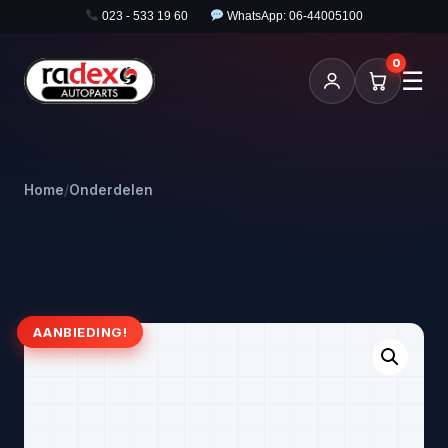
023 - 533 19 60
WhatsApp: 06-44005100
0
☰
Home
/
Onderdelen
AANBIEDING!