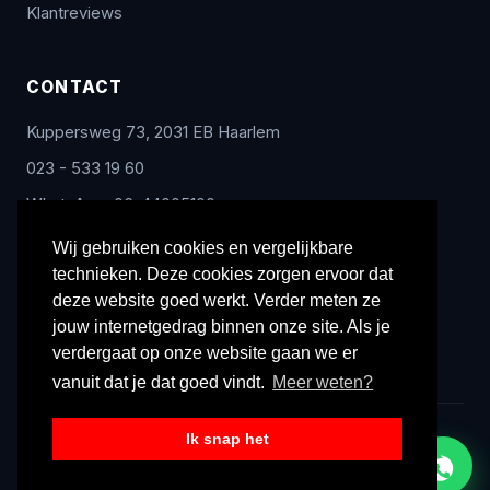
Klantreviews
CONTACT
Kuppersweg 73, 2031 EB Haarlem
023 - 533 19 60
WhatsApp: 06-44005100
info@radex-benelux.nl
Wij gebruiken cookies en vergelijkbare
technieken. Deze cookies zorgen ervoor dat
Ma – Vrij: 9:00 – 17:00
deze website goed werkt. Verder meten ze
jouw internetgedrag binnen onze site. Als je
verdergaat op onze website gaan we er
vanuit dat je dat goed vindt.
Meer weten?
Ik snap het
© 2026 Radex Benelux. Alle rechten voorbehouden.
Privacyverklaring