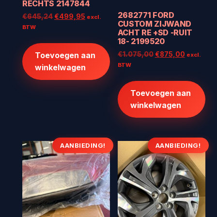
RECHTS 2147844
2682771 FORD
Oorspronkelijke
Huidige
€
645,24
€
499,95
excl.
CUSTOM ZIJWAND
prijs
prijs
BTW
ACHT RE +SD -RUIT
was:
is:
18- 2199520
€645,24.
€499,95.
Oorspronkelijke
Huidige
Toevoegen aan
€
1.075,00
€
875,00
excl.
prijs
prijs
BTW
winkelwagen
was:
is:
€1.075,00.
€875,00
Toevoegen aan
winkelwagen
AANBIEDING!
AANBIEDING!