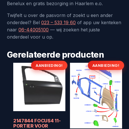
Benelux en gratis bezorging in Haarlem e.o.
Twijfelt u over de pasvorm of zoekt u een ander
onderdeel? Bel
023 – 533 19 60
of app uw kenteken
naar
06-44005100
— wij zoeken het juiste
onderdeel voor u op.
Gerelateerde producten
AANBIEDING!
AANBIEDING!
2147844 FOCUS4 11-
PORTIER VOOR