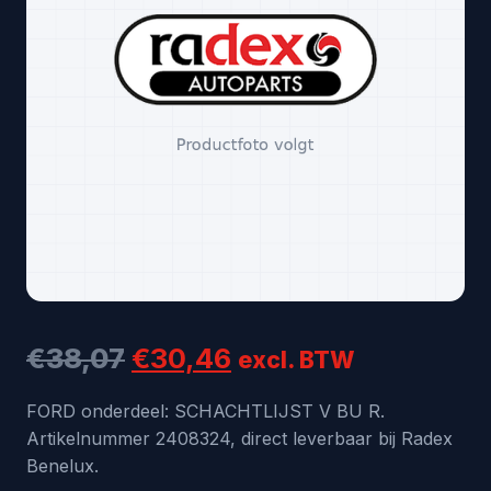
Oorspronkelijke
Huidige
€
38,07
€
30,46
excl. BTW
prijs
prijs
FORD onderdeel: SCHACHTLIJST V BU R.
Artikelnummer 2408324, direct leverbaar bij Radex
was:
is:
Benelux.
€38,07.
€30,46.