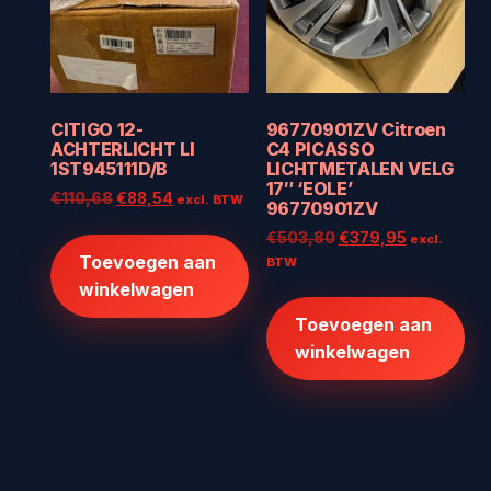
CITIGO 12-
96770901ZV Citroen
ACHTERLICHT LI
C4 PICASSO
1ST945111D/B
LICHTMETALEN VELG
17″ ‘EOLE’
Oorspronkelijke
Huidige
€
110,68
€
88,54
excl. BTW
96770901ZV
prijs
prijs
Oorspronkelijke
Huidige
€
503,80
€
379,95
excl.
was:
is:
prijs
prijs
Toevoegen aan
BTW
€110,68.
€88,54.
was:
is:
winkelwagen
€503,80.
€379,95.
Toevoegen aan
winkelwagen