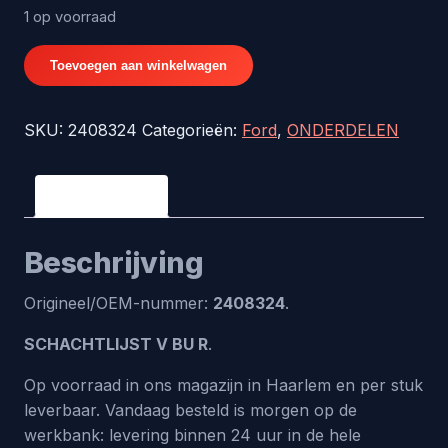
1 op voorraad
SCHACHTLIJST
Toevoegen aan winkelwagen
V
BU
SKU:
2408324
Categorieën:
Ford
,
ONDERDELEN
R
-
origineel
Beschrijving
nr.
2408324
Beschrijving
aantal
Origineel/OEM-nummer:
2408324
.
SCHACHTLIJST V BU R
.
Op voorraad in ons magazijn in Haarlem en per stuk
leverbaar. Vandaag besteld is morgen op de
werkbank: levering binnen 24 uur in de hele