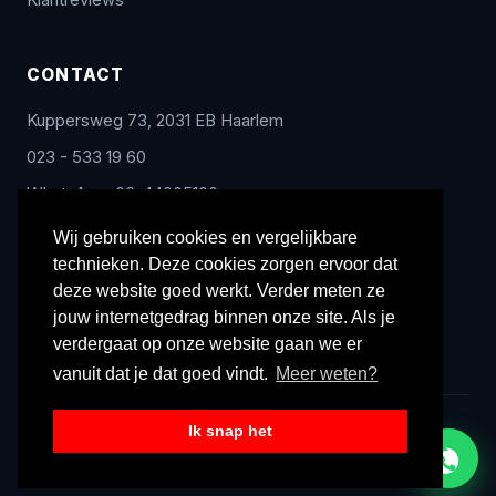
Klantreviews
CONTACT
Kuppersweg 73, 2031 EB Haarlem
023 - 533 19 60
WhatsApp: 06-44005100
info@radex-benelux.nl
Wij gebruiken cookies en vergelijkbare
technieken. Deze cookies zorgen ervoor dat
Ma – Vrij: 9:00 – 17:00
deze website goed werkt. Verder meten ze
jouw internetgedrag binnen onze site. Als je
verdergaat op onze website gaan we er
vanuit dat je dat goed vindt.
Meer weten?
Ik snap het
© 2026 Radex Benelux. Alle rechten voorbehouden.
Privacyverklaring