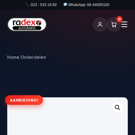
023 - 533 19 60
WhatsApp: 06-44005100
0
☰
Home
/
Onderdelen
AANBIEDING!