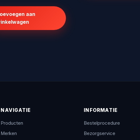
prijs
prijs
was:
is:
oevoegen aan
€146,62.
€99,95.
inkelwagen
NAVIGATIE
INFORMATIE
Producten
Bestelprocedure
Merken
Bezorgservice