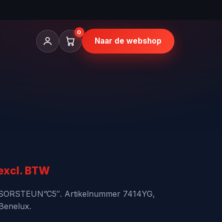
0
Naar de webshop
nkelijke
Huidige
excl. BTW
rijs
SORSTEUN”C5″. Artikelnummer 7414YG,
 Benelux.
s: