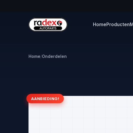
Home
Producten
M
Home
/
Onderdelen
AANBIEDING!