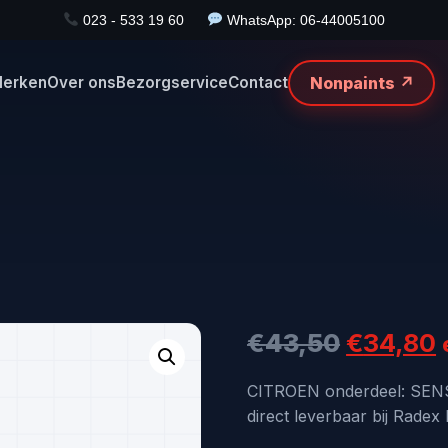
023 - 533 19 60
WhatsApp: 06-44005100
Nonpaints ↗
erken
Over ons
Bezorgservice
Contact
Oorspro
€
43,50
€
34,80
prijs
p
CITROEN onderdeel: SEN
direct leverbaar bij Radex
was:
i