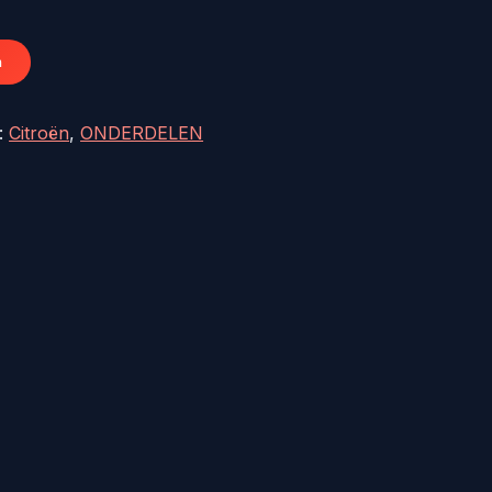
€34,80.
n
:
Citroën
,
ONDERDELEN