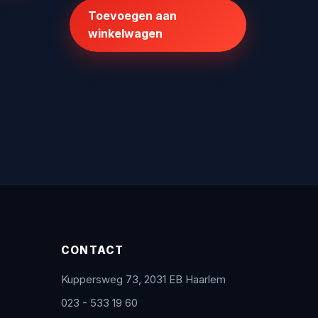
was:
is:
Toevoegen aan
€225,62.
€199,00.
winkelwagen
CONTACT
Kuppersweg 73, 2031 EB Haarlem
023 - 533 19 60