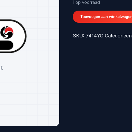
€43,50.
1 op voorraad
SENSORSTEUN"C5"
Toevoegen aan winkelwage
-
origineel
SKU:
7414YG
Categorieën
nr.
7414YG
aantal