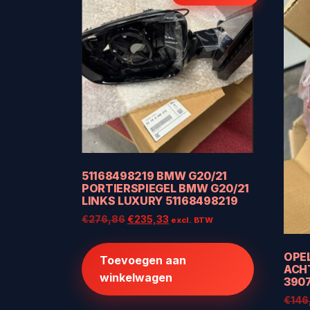
51168498219 BMW G20/21
PORTIERSPIEGEL BMW G20/21
LINKS LUXURY 51168498219
Oorspronkelijke
Huidige
€
276,86
€
235,33
excl. BTW
prijs
prijs
was:
is:
OPEL
Toevoegen aan
€276,86.
€235,33.
ACH
winkelwagen
390
€
146