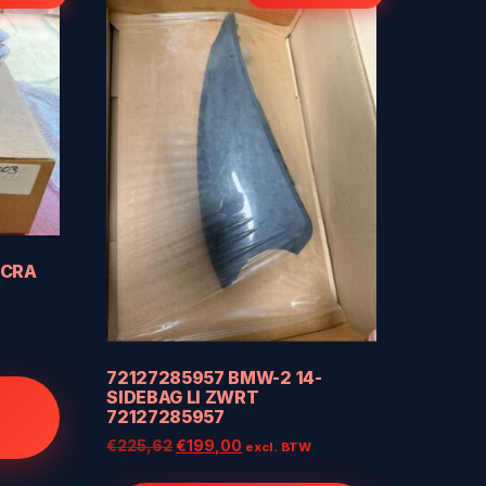
ICRA
72127285957 BMW-2 14-
SIDEBAG LI ZWRT
72127285957
Oorspronkelijke
Huidige
€
225,62
€
199,00
excl. BTW
prijs
prijs