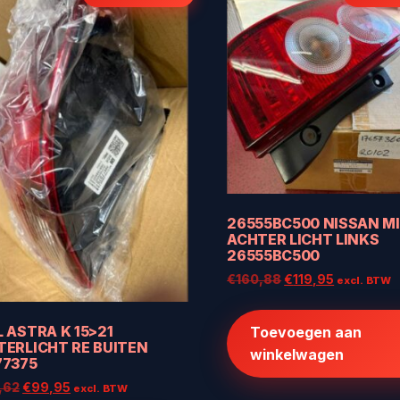
26555BC500 NISSAN M
ACHTER LICHT LINKS
26555BC500
Oorspronkelijke
Huidige
€
160,88
€
119,95
excl. BTW
prijs
prijs
was:
is:
 ASTRA K 15>21
Toevoegen aan
€160,88.
€119,95.
TERLICHT RE BUITEN
winkelwagen
77375
Oorspronkelijke
Huidige
,62
€
99,95
excl. BTW