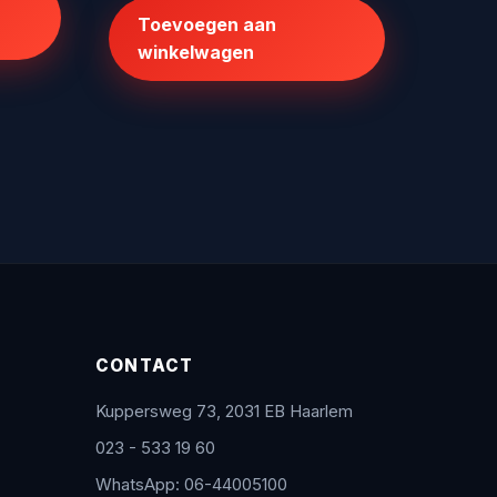
was:
is:
0.
Toevoegen aan
€503,80.
€379,95.
winkelwagen
CONTACT
Kuppersweg 73, 2031 EB Haarlem
023 - 533 19 60
WhatsApp: 06-44005100