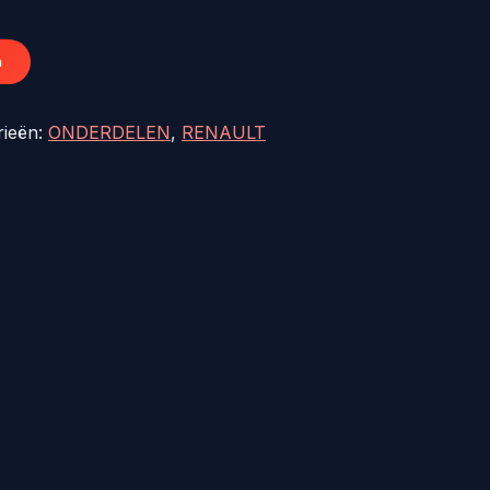
23,65.
n
rieën:
ONDERDELEN
,
RENAULT