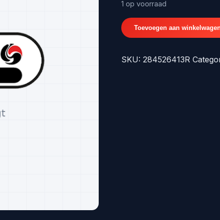
€29,56.
€
1 op voorraad
SET
Toevoegen aan winkelwage
PDC
STEUNEN
SKU:
284526413R
Catego
-
origineel
nr.
284526413R
aantal