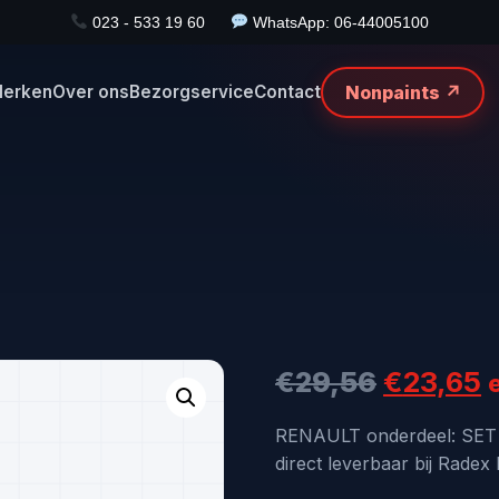
023 - 533 19 60
WhatsApp: 06-44005100
Nonpaints ↗
erken
Over ons
Bezorgservice
Contact
Oorspro
H
€
29,56
€
23,65
prijs
p
RENAULT onderdeel: SET
direct leverbaar bij Radex
was:
i