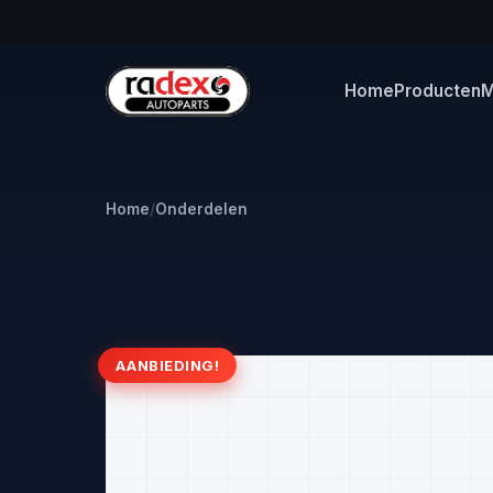
Home
Producten
M
Home
/
Onderdelen
AANBIEDING!