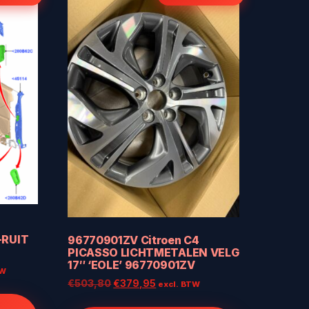
-RUIT
96770901ZV Citroen C4
PICASSO LICHTMETALEN VELG
17″ ‘EOLE’ 96770901ZV
TW
Oorspronkelijke
Huidige
€
503,80
€
379,95
excl. BTW
prijs
prijs