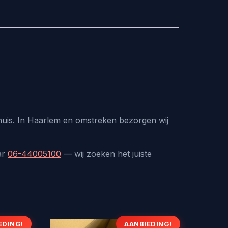
 huis. In Haarlem en omstreken bezorgen wij
ar
06-44005100
— wij zoeken het juiste
EDING!
AANBIEDING!