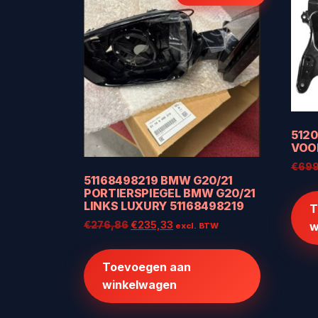
5120
VOO
€
699
51168498219 BMW G20/21
PORTIERSPIEGEL BMW G20/21
LINKS LUXURY 51168498219
T
Oorspronkelijke
Huidige
w
€
276,86
€
235,33
excl. BTW
prijs
prijs
was:
is:
Toevoegen aan
€276,86.
€235,33.
winkelwagen