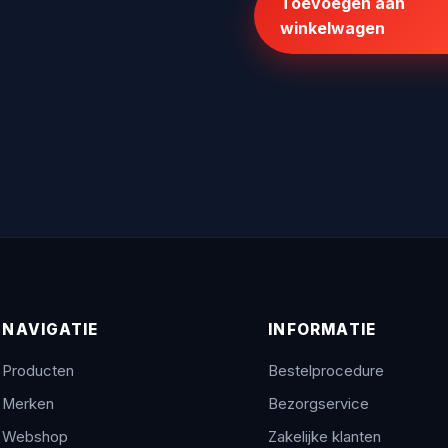
Toevoegen aan
€1.075,00.
€875,0
winkelwagen
NAVIGATIE
INFORMATIE
Producten
Bestelprocedure
Merken
Bezorgservice
Webshop
Zakelijke klanten