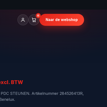
0
Naar de webshop
nkelijke
uidige
excl. BTW
rijs
 PDC STEUNEN. Artikelnummer 284526413R,
 Benelux.
s: