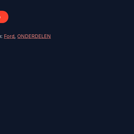
.
€103,13.
n
n:
Ford
,
ONDERDELEN