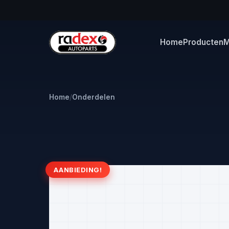
Home
Producten
M
Home
/
Onderdelen
AANBIEDING!