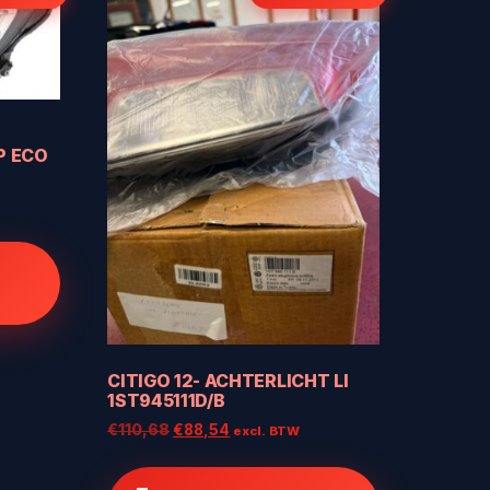
P ECO
.
CITIGO 12- ACHTERLICHT LI
1ST945111D/B
Oorspronkelijke
Huidige
€
110,68
€
88,54
excl. BTW
prijs
prijs
was:
is: