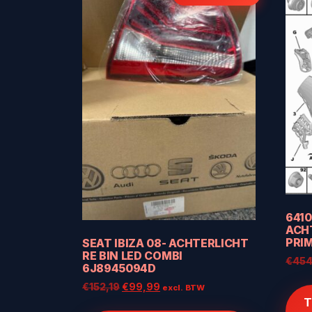
641
ACH
PRIM
SEAT IBIZA 08- ACHTERLICHT
RE BIN LED COMBI
€
454
6J8945094D
Oorspronkelijke
Huidige
€
152,19
€
99,99
excl. BTW
prijs
prijs
T