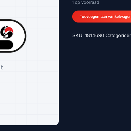
€128,91
1 op voorraad
SIERLIJST
Toevoegen aan winkelwage
ACHTERKLEP
Onder+Camera
SKU:
1814690
Categorieë
-
origineel
nr.
1814690
aantal