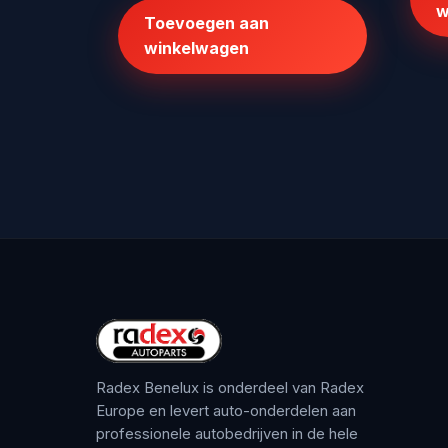
was:
is:
w
Toevoegen aan
€152,19.
€99,99.
winkelwagen
Radex Benelux is onderdeel van Radex
Europe en levert auto-onderdelen aan
professionele autobedrijven in de hele