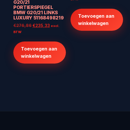
G20/21
was:
is:
PORTIERSPIEGEL
€512,00.
€409,60.
BMW G20/21 LINKS
Toevoegen aan
LUXURY 51168498219
winkelwagen
Oorspronkelijke
Huidige
€
276,86
€
235,33
excl.
prijs
prijs
BTW
was:
is:
€276,86.
€235,33.
Toevoegen aan
winkelwagen