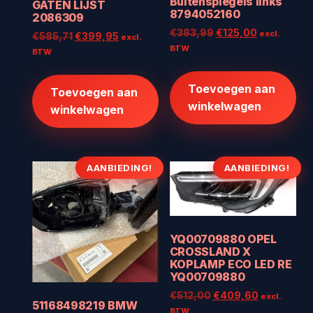
Buitenspiegels links
GATEN LIJST
8794052160
2086309
Oorspronkelijke
Huidige
€
383,99
€
125,00
excl.
Oorspronkelijke
Huidige
€
585,71
€
399,95
excl.
prijs
prijs
BTW
prijs
prijs
BTW
was:
is:
was:
is:
€383,99.
€125,00.
€585,71.
€399,95.
Toevoegen aan
Toevoegen aan
winkelwagen
winkelwagen
AANBIEDING!
AANBIEDING!
YQ00709880 OPEL
CROSSLAND X
KOPLAMP ECO LED RE
YQ00709880
Oorspronkelijke
Huidige
€
512,00
€
409,60
excl.
51168498219 BMW
prijs
prijs
BTW