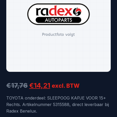
Oorspronkelijke
Huidige
€
17,76
€
14,21
excl. BTW
prijs
prijs
TOYOTA onderdeel: SLEEPOOG KAPJE VOOR 15+
Rechts. Artikelnummer 5315588, direct leverbaar bij
was:
is:
Radex Benelux.
€17,76.
€14,21.