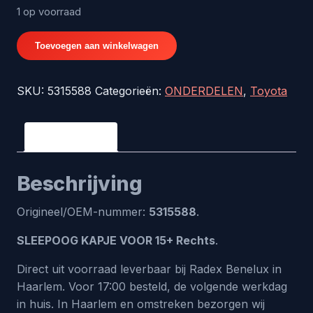
1 op voorraad
SLEEPOOG
Toevoegen aan winkelwagen
KAPJE
VOOR
SKU:
5315588
Categorieën:
ONDERDELEN
,
Toyota
15+
Rechts
-
Beschrijving
origineel
nr.
Beschrijving
5315588
aantal
Origineel/OEM-nummer:
5315588
.
SLEEPOOG KAPJE VOOR 15+ Rechts
.
Direct uit voorraad leverbaar bij Radex Benelux in
Haarlem. Voor 17:00 besteld, de volgende werkdag
in huis. In Haarlem en omstreken bezorgen wij