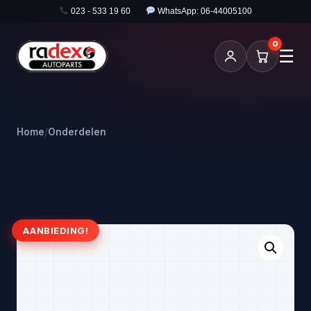
023 - 533 19 60
WhatsApp: 06-44005100
0
☰
Home
/
Onderdelen
AANBIEDING!