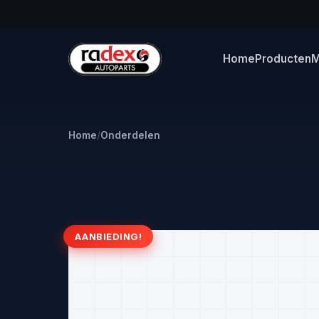
Home
Producten
M
Home
/
Onderdelen
AANBIEDING!