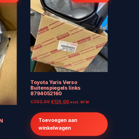
Toyota Yaris Verso
Buitenspiegels links
8794052160
Oorspronkelijke
Huidige
€
383,99
€
125,00
excl. BTW
prijs
prijs
was:
is:
Toevoegen aan
N
€383,99.
€125,00.
winkelwagen