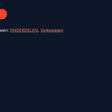
€45,52.
n
ieën:
ONDERDELEN
,
Volkswagen