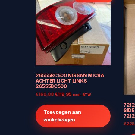
26555BC500 NISSAN MICRA
ACHTER LICHT LINKS
26555BC500
Oorspronkelijke
Huidige
€
160,88
€
119,95
excl. BTW
prijs
prijs
7212
was:
is:
SIDE
Toevoegen aan
€160,88.
€119,95.
721
winkelwagen
€
225