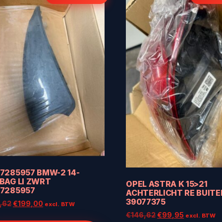
7285957 BMW-2 14-
BAG LI ZWRT
OPEL ASTRA K 15>21
27285957
ACHTERLICHT RE BUITE
39077375
Oorspronkelijke
Huidige
,62
€
199,00
excl. BTW
prijs
prijs
Oorspronkelijke
Huidige
€
146,62
€
99,95
excl. BTW