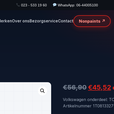
023 - 533 19 60
WhatsApp: 06-44005100
Nonpaints ↗
erken
Over ons
Bezorgservice
Contact
Oorspro
€
56,90
€
45,52
prijs
p
Volkswagen onderdeel: 
Artikelnummer 1T0813327B,
was:
i