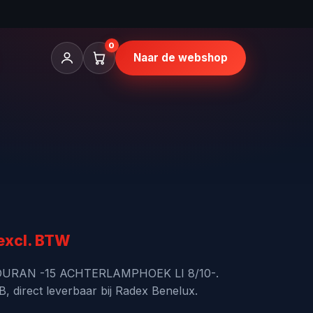
0
Naar de webshop
nkelijke
Huidige
excl. BTW
rijs
TOURAN -15 ACHTERLAMPHOEK LI 8/10-.
 direct leverbaar bij Radex Benelux.
s: