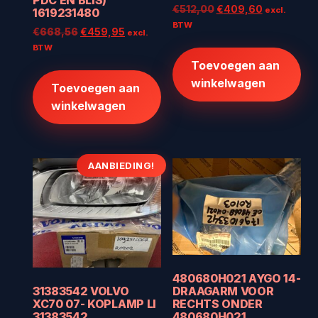
Oorspronkelijke
Huidige
€
512,00
€
409,60
excl.
1619231480
prijs
prijs
BTW
Oorspronkelijke
Huidige
€
668,56
€
459,95
excl.
was:
is:
prijs
prijs
BTW
€512,00.
€409,60.
was:
is:
Toevoegen aan
€668,56.
€459,95.
winkelwagen
Toevoegen aan
winkelwagen
AANBIEDING!
480680H021 AYGO 14-
DRAAGARM VOOR
31383542 VOLVO
RECHTS ONDER
XC70 07- KOPLAMP LI
480680H021
31383542