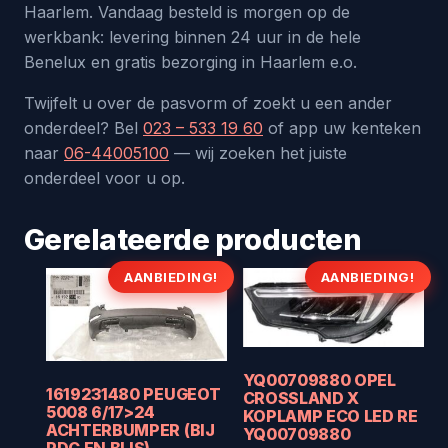
Haarlem. Vandaag besteld is morgen op de
werkbank: levering binnen 24 uur in de hele
Benelux en gratis bezorging in Haarlem e.o.
Twijfelt u over de pasvorm of zoekt u een ander
onderdeel? Bel
023 – 533 19 60
of app uw kenteken
naar
06-44005100
— wij zoeken het juiste
onderdeel voor u op.
Gerelateerde producten
AANBIEDING!
AANBIEDING!
YQ00709880 OPEL
1619231480 PEUGEOT
CROSSLAND X
5008 6/17>24
KOPLAMP ECO LED RE
ACHTERBUMPER (BIJ
YQ00709880
PDC EN BLIS)