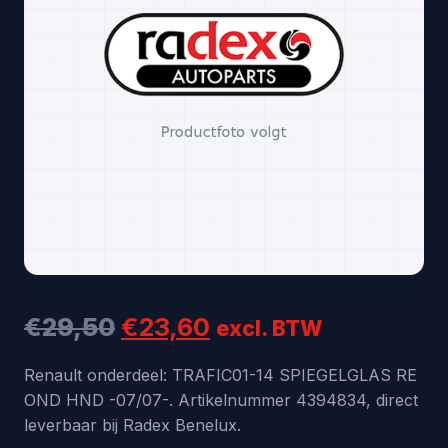
Oorspronkelijke
Huidige
€
29,50
€
23,60
excl. BTW
prijs
prijs
Renault onderdeel: TRAFIC01-14 SPIEGELGLAS RE
OND HND -07/07-. Artikelnummer 4394834, direct
was:
is:
leverbaar bij Radex Benelux.
€29,50.
€23,60.