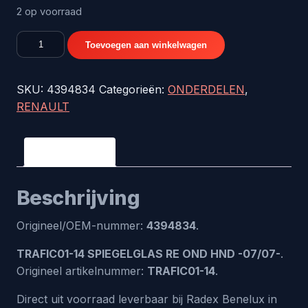
2 op voorraad
TRAFIC01-
Toevoegen aan winkelwagen
14
SPIEGELGLAS
SKU:
4394834
Categorieën:
ONDERDELEN
,
RE
RENAULT
OND
HND
-07/07-
Beschrijving
-
origineel
Beschrijving
nr.
4394834
Origineel/OEM-nummer:
4394834
.
aantal
TRAFIC01-14 SPIEGELGLAS RE OND HND -07/07-
.
Origineel artikelnummer:
TRAFIC01-14
.
Direct uit voorraad leverbaar bij Radex Benelux in