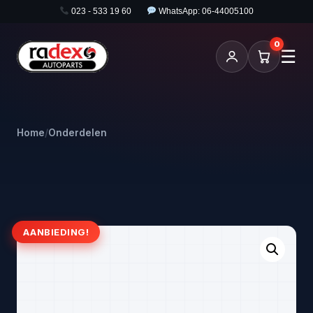
023 - 533 19 60
WhatsApp: 06-44005100
0
☰
Home
/
Onderdelen
AANBIEDING!