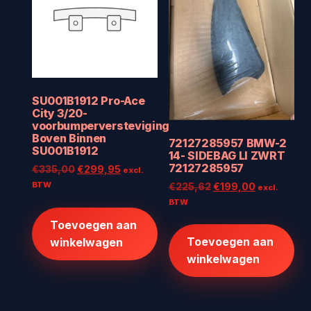
SU001B1912 Pro-Ace
City 3/20-
voorbumperversteviging
Boven Binnen
72127285957 BMW-2
SU001B1912
14- SIDEBAG LI ZWRT
72127285957
Oorspronkelijke
Huidige
€
335,00
€
299,95
excl.
prijs
prijs
BTW
Oorspronkelijke
Huidige
€
225,62
€
199,00
excl.
was:
is:
prijs
prijs
BTW
€335,00.
€299,95.
was:
is:
Toevoegen aan
€225,62.
€199,00.
Toevoegen aan
winkelwagen
winkelwagen