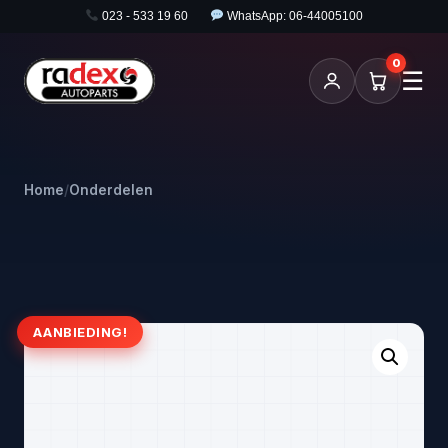
023 - 533 19 60
WhatsApp: 06-44005100
0
☰
Home
/
Onderdelen
AANBIEDING!