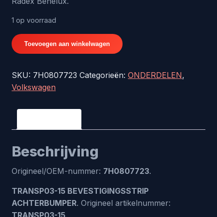
Radex Benelux.
1 op voorraad
TRANSP03-
Toevoegen aan winkelwagen
15
BEVESTIGINGSSTRIP
SKU:
7H0807723
Categorieën:
ONDERDELEN
,
ACHTERBUMPER
Volkswagen
-
origineel
nr.
Beschrijving
7H0807723
aantal
Beschrijving
Origineel/OEM-nummer:
7H0807723
.
TRANSP03-15 BEVESTIGINGSSTRIP
ACHTERBUMPER
. Origineel artikelnummer:
TRANSP03-15
.