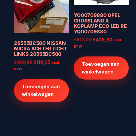
YQ00709880 OPEL
CROSSLAND X
KOPLAMP ECO LED RE
YQ00709880
Oorspronkelijke
Huidige
€
512,00
€
409,60
excl.
26555BC500 NISSAN
prijs
prijs
BTW
MICRA ACHTER LICHT
was:
is:
LINKS 26555BC500
€512,00.
€409,60.
Oorspronkelijke
Huidige
€
160,88
€
119,95
excl.
Toevoegen aan
prijs
prijs
BTW
winkelwagen
was:
is:
€160,88.
€119,95.
Toevoegen aan
winkelwagen