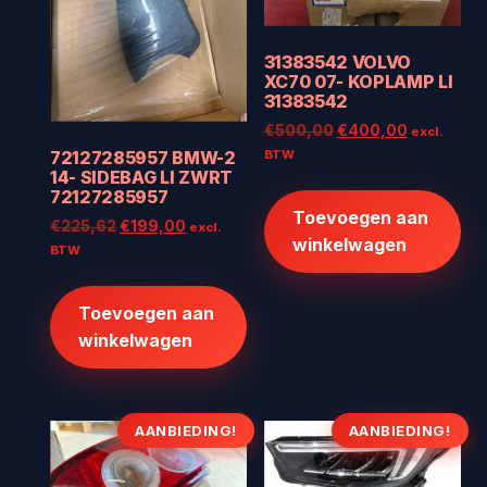
31383542 VOLVO
XC70 07- KOPLAMP LI
31383542
Oorspronkelijke
Huidige
€
500,00
€
400,00
excl.
prijs
prijs
72127285957 BMW-2
BTW
14- SIDEBAG LI ZWRT
was:
is:
72127285957
€500,00.
€400,00.
Toevoegen aan
Oorspronkelijke
Huidige
€
225,62
€
199,00
excl.
winkelwagen
prijs
prijs
BTW
was:
is:
€225,62.
€199,00.
Toevoegen aan
winkelwagen
AANBIEDING!
AANBIEDING!