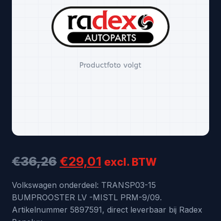
Oorspronkelijke
Huidige
€
36,26
€
29,01
excl. BTW
prijs
prijs
Volkswagen onderdeel: TRANSP03-15
BUMPROOSTER LV -MISTL PRM-9/09.
was:
is:
Artikelnummer 5897591, direct leverbaar bij Radex
€36,26.
€29,01.