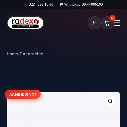
023 - 533 19 60
WhatsApp: 06-44005100
0
☰
Home
/
Onderdelen
AANBIEDING!