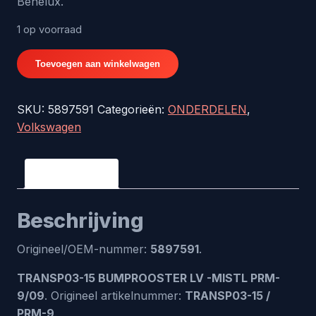
Benelux.
1 op voorraad
TRANSP03-
Toevoegen aan winkelwagen
15
BUMPROOSTER
SKU:
5897591
Categorieën:
ONDERDELEN
,
LV
Volkswagen
-
MISTL
PRM-
Beschrijving
9/09
-
Beschrijving
origineel
nr.
Origineel/OEM-nummer:
5897591
.
5897591
aantal
TRANSP03-15 BUMPROOSTER LV -MISTL PRM-
9/09
. Origineel artikelnummer:
TRANSP03-15 /
PRM-9
.