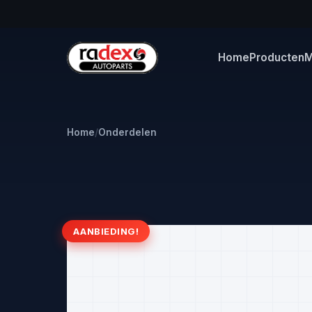
Home
Producten
M
Home
/
Onderdelen
AANBIEDING!