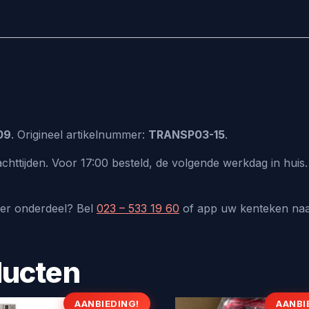
09
. Origineel artikelnummer:
TRANSP03-15
.
chttijden. Voor 17:00 besteld, de volgende werkdag in hui
der onderdeel? Bel
023 – 533 19 60
of app uw kenteken na
ducten
AANBIEDING!
AANBI