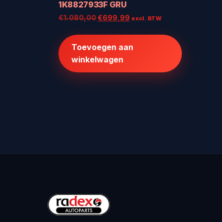
1K8827933F GRU
Oorspronkelijke
Huidige
€
1.080,00
€
699,99
excl. BTW
prijs
prijs
was:
is:
Toevoegen aan
€1.080,00.
€699,99.
winkelwagen