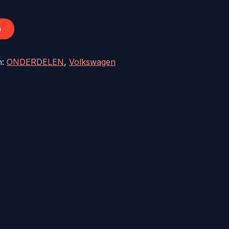
42,74.
n
n:
ONDERDELEN
,
Volkswagen