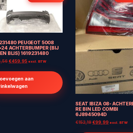
9231480 PEUGEOT 5008
>24 ACHTERBUMPER (BIJ
EN BLIS) 1619231480
Oorspronkelijke
Huidige
,56
€
459,95
excl. BTW
prijs
prijs
was:
is:
oevoegen aan
€668,56.
€459,95.
inkelwagen
SEAT IBIZA 08- ACHTER
RE BIN LED COMBI
6J8945094D
Oorspronkelijke
Huidige
€
152,19
€
99,99
excl. BTW
prijs
prijs