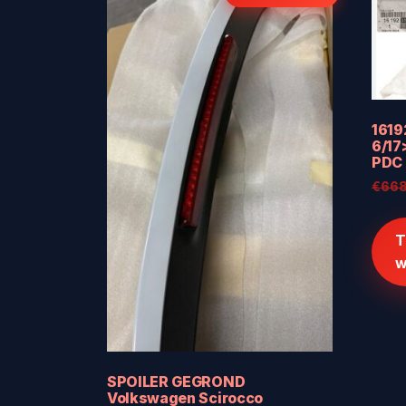
161
6/17
PDC 
€
668
T
w
SPOILER GEGROND
Volkswagen Scirocco