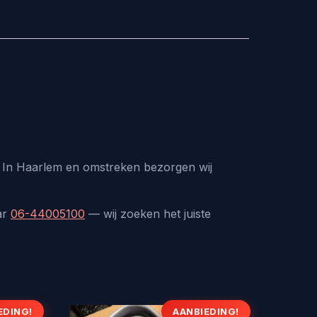
s. In Haarlem en omstreken bezorgen wij
ar
06-44005100
— wij zoeken het juiste
EDING!
AANBIEDING!