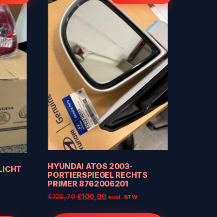
HYUNDAI ATOS 2003-
LICHT
PORTIERSPIEGEL RECHTS
PRIMER 8762006201
Oorspronkelijke
Huidige
€
125,70
€
100,00
excl. BTW
prijs
prijs
was:
is: