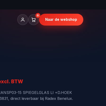
0
Naar de webshop
nkelijke
uidige
excl. BTW
rijs
TRANSP03-15 SPIEGELGLAS LI +D.HOEK
831, direct leverbaar bij Radex Benelux.
s: