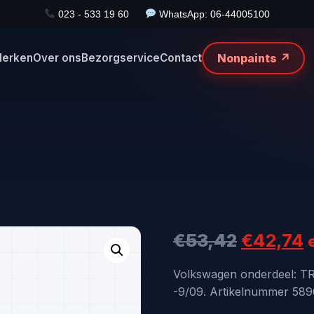
023 - 533 19 60
WhatsApp: 06-44005100
Nonpaints ↗
erken
Over ons
Bezorgservice
Contact
Oorspro
H
€
53,42
€
42,74
prijs
p
Volkswagen onderdeel: 
-9/09. Artikelnummer 5896
was:
i