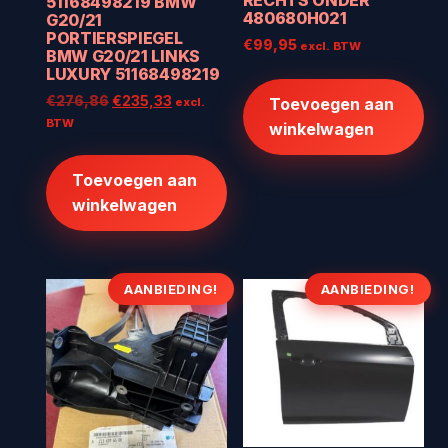
RECHTS ONDER
51168498219 BMW
480680H021
G20/21
PORTIERSPIEGEL
€
99,95
excl. BTW
BMW G20/21 LINKS
LUXURY 51168498219
Oorspronkelijke
Huidige
€
276,86
€
235,33
Toevoegen aan
excl.
prijs
prijs
BTW
winkelwagen
was:
is:
€276,86.
€235,33.
Toevoegen aan
winkelwagen
AANBIEDING!
AANBIEDING!