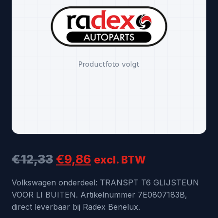
Oorspronkelijke
Huidige
€
12,33
€
9,86
excl. BTW
prijs
prijs
Volkswagen onderdeel: TRANSPT T6 GLIJSTEUN
VOOR LI BUITEN. Artikelnummer 7E0807183B,
was:
is:
direct leverbaar bij Radex Benelux.
€12,33.
€9,86.