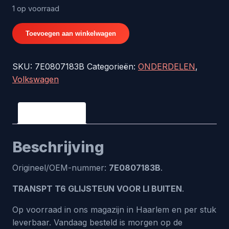
1 op voorraad
TRANSPT
Toevoegen aan winkelwagen
T6
GLIJSTEUN
SKU:
7E0807183B
Categorieën:
ONDERDELEN
,
VOOR
Volkswagen
LI
BUITEN
-
Beschrijving
origineel
nr.
Beschrijving
7E0807183B
aantal
Origineel/OEM-nummer:
7E0807183B
.
TRANSPT T6 GLIJSTEUN VOOR LI BUITEN
.
Op voorraad in ons magazijn in Haarlem en per stuk
leverbaar. Vandaag besteld is morgen op de