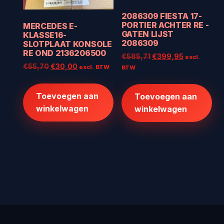
2086309 FIESTA 17-
PORTIER ACHTER RE -
MERCEDES E-
GATEN LIJST
KLASSE16-
2086309
SLOTPLAAT KONSOLE
RE OND 2136206500
Oorspronkelijke
Huidige
€
585,71
€
399,95
excl.
Oorspronkelijke
Huidige
€
55,70
€
30,00
prijs
prijs
excl. BTW
BTW
prijs
prijs
was:
is:
was:
is:
€585,71.
€399,95.
Toevoegen aan
Toevoegen aan
€55,70.
€30,00.
winkelwagen
winkelwagen