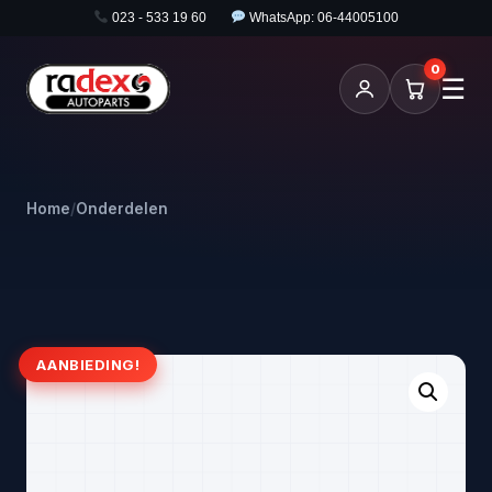
023 - 533 19 60
WhatsApp: 06-44005100
0
☰
Home
/
Onderdelen
AANBIEDING!