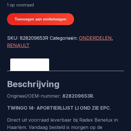
1 op voorraad
TWINGO
Toevoegen aan winkelwagen
14-
APORTIERLIJST
SKU:
828209653R
Categorieën:
ONDERDELEN
,
LI
RENAULT
OND
ZIE
EPC
Beschrijving
-
origineel
Beschrijving
nr.
828209653R
Origineel/OEM-nummer:
828209653R
.
aantal
TWINGO 14- APORTIERLIJST LI OND ZIE EPC
.
Direct uit voorraad leverbaar bij Radex Benelux in
Haarlem. Vandaag besteld is morgen op de