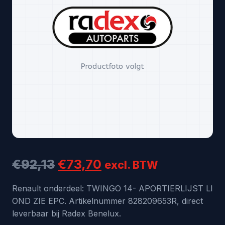
Oorspronkelijke
Huidige
€
92,13
€
73,70
excl. BTW
prijs
prijs
Renault onderdeel: TWINGO 14- APORTIERLIJST LI
OND ZIE EPC. Artikelnummer 828209653R, direct
was:
is:
leverbaar bij Radex Benelux.
€92,13.
€73,70.