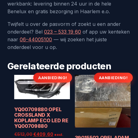
werkbank: levering binnen 24 uur in de hele
Benelux en gratis bezorging in Haarlem e.o.
Twijfelt u over de pasvorm of zoekt u een ander
onderdeel? Bel
023 – 533 19 60
of app uw kenteken
naar
06-44005100
— wij zoeken het juiste
onderdeel voor u op.
Gerelateerde producten
AANBIEDING!
AANBIEDING!
YQ00709880 OPEL
CROSSLAND X
KOPLAMP ECO LED RE
YQ00709880
Oorspronkelijke
Huidige
€
512,00
€
409,60
excl.
39015502 OPEL ADAM