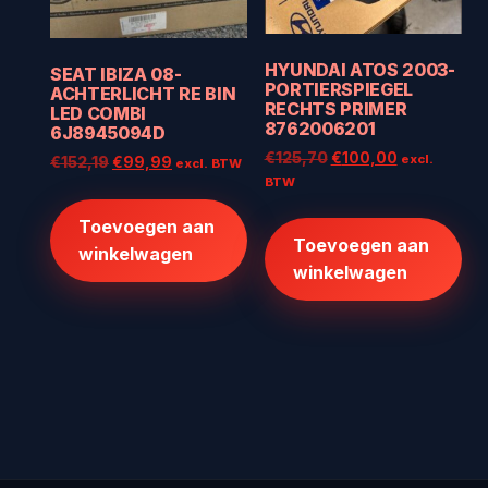
HYUNDAI ATOS 2003-
SEAT IBIZA 08-
PORTIERSPIEGEL
ACHTERLICHT RE BIN
RECHTS PRIMER
LED COMBI
8762006201
6J8945094D
Oorspronkelijke
Huidige
€
125,70
€
100,00
excl.
Oorspronkelijke
Huidige
€
152,19
€
99,99
excl. BTW
prijs
prijs
BTW
prijs
prijs
was:
is:
was:
is:
Toevoegen aan
€125,70.
€100,00.
€152,19.
€99,99.
Toevoegen aan
winkelwagen
winkelwagen