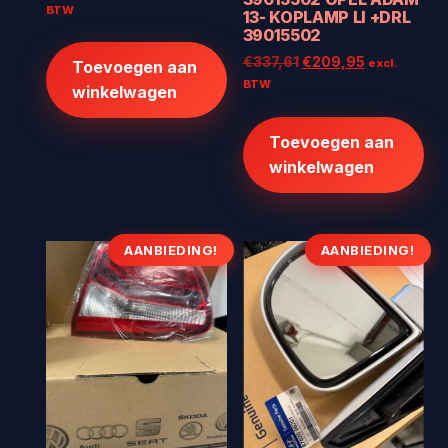
prijs
prijs
BTW
13- KOPLAMP LI +DRL
was:
is:
39015502
€512,00.
€409,60.
Oorspronkelijke
Huidige
€
337,61
€
209,95
excl.
Toevoegen aan
prijs
prijs
BTW
winkelwagen
was:
is:
€337,61.
€209,95.
Toevoegen aan
winkelwagen
AANBIEDING!
AANBIEDING!