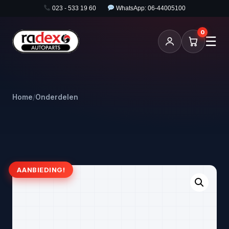
023 - 533 19 60
WhatsApp: 06-44005100
0
☰
Home
/
Onderdelen
AANBIEDING!