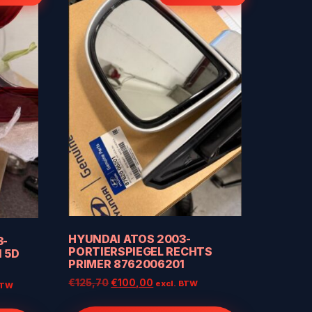
HYUNDAI ATOS 2003-
3-
PORTIERSPIEGEL RECHTS
 5D
PRIMER 8762006201
Oorspronkelijke
Huidige
€
125,70
€
100,00
ke
ge
excl. BTW
BTW
prijs
prijs
was:
is: