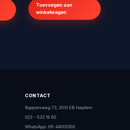
Toevoegen aan
€125,70.
€100,00.
95.
winkelwagen
CONTACT
Kuppersweg 73, 2031 EB Haarlem
023 - 533 19 60
WhatsApp: 06-44005100