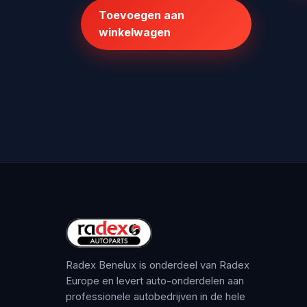
was:
is:
Toevoegen aan
€225,62.
€199,00.
winkelwagen
Radex Benelux is onderdeel van Radex
Europe en levert auto-onderdelen aan
professionele autobedrijven in de hele