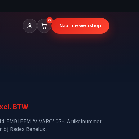
0
Naar de webshop
kelijke
uidige
xcl. BTW
rijs
-14 EMBLEEM ‘VIVARO’ 07-. Artikelnummer
r bij Radex Benelux.
: