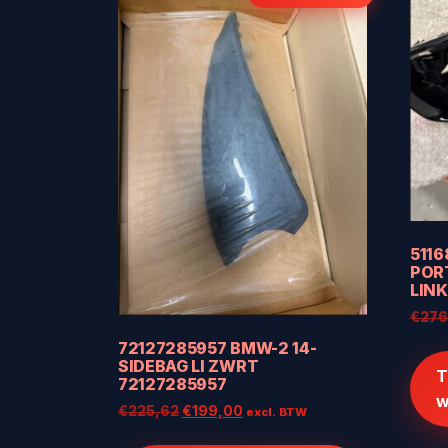
511
POR
LINK
€
276
72127285957 BMW-2 14-
SIDEBAG LI ZWRT
T
72127285957
w
Oorspronkelijke
Huidige
€
225,62
€
199,00
excl. BTW
prijs
prijs