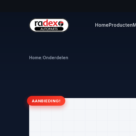
Home
Producten
M
Home
/
Onderdelen
AANBIEDING!