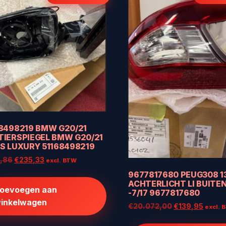
68498219 BMW G20/21
TIERSPIEGEL BMW G20/21
S LUXURY 51168498219
Oorspronkelijke
Huidige
,86
€
235,33
excl. BTW
prijs
prijs
9677817680 PEUG308 1
was:
is:
ACHTERLICHT LI BUITEN
oevoegen aan
€276,86.
€235,33.
-7/17 9677817680
inkelwagen
Oorspronkelij
Huidi
€
20.072,00
€
139,95
excl. 
prijs
prijs