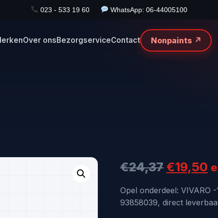
023 - 533 19 60
WhatsApp: 06-44005100
Nonpaints ↗
erken
Over ons
Bezorgservice
Contact
Oorspron
H
€
24,37
€
19,50
e
prijs
p
Opel onderdeel: VIVARO 
93858039, direct leverbaa
was:
is