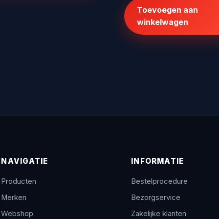
was:
is:
Toevoegen aan
€20.072,00.
€139,
winkelwagen
NAVIGATIE
INFORMATIE
Producten
Bestelprocedure
Merken
Bezorgservice
Webshop
Zakelijke klanten