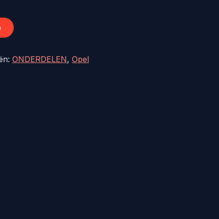
19,50.
n
eën:
ONDERDELEN
,
Opel