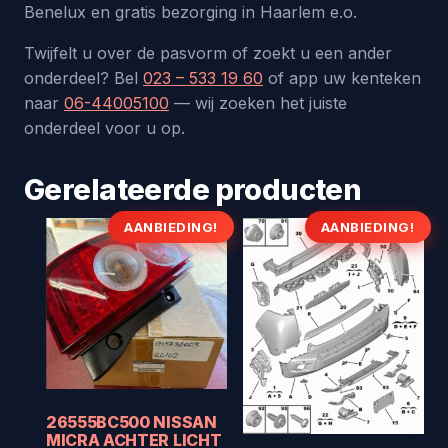
Benelux en gratis bezorging in Haarlem e.o.
Twijfelt u over de pasvorm of zoekt u een ander
onderdeel? Bel
023 – 533 19 60
of app uw kenteken
naar
06-44005100
— wij zoeken het juiste
onderdeel voor u op.
Gerelateerde producten
AANBIEDING!
AANBIEDING!
26555BC500 NISSAN
MICRA ACHTER LICHT