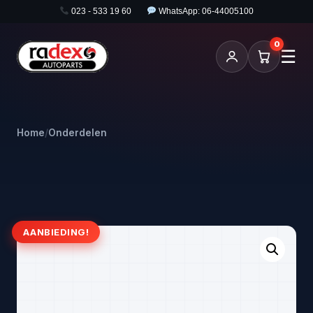
023 - 533 19 60
WhatsApp: 06-44005100
0
☰
Home
/
Onderdelen
AANBIEDING!