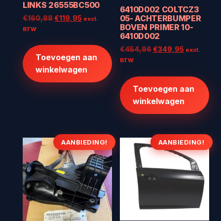
LINKS 26555BC500
6410D002 COLTCZ3
05- ACHTERBUMPER
Oorspronkelijke
Huidige
€
160,88
€
119,95
excl.
BOVEN PRIMER 10-
prijs
prijs
BTW
6410D002
was:
is:
€160,88.
€119,95.
Oorspronkelijke
Huidige
€
454,96
€
349,95
excl.
Toevoegen aan
prijs
prijs
BTW
winkelwagen
was:
is:
€454,96.
€349,95.
Toevoegen aan
winkelwagen
AANBIEDING!
AANBIEDING!