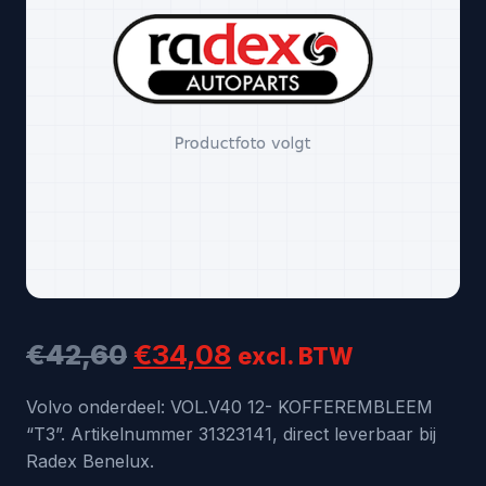
Oorspronkelijke
Huidige
€
42,60
€
34,08
excl. BTW
prijs
prijs
Volvo onderdeel: VOL.V40 12- KOFFEREMBLEEM
“T3”. Artikelnummer 31323141, direct leverbaar bij
was:
is:
Radex Benelux.
€42,60.
€34,08.