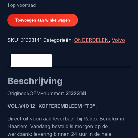
1 op voorraad
VOL.V40
Toevoegen aan winkelwagen
12-
KOFFEREMBLEEM
SKU:
31323141
Categorieën:
ONDERDELEN
,
Volvo
"T3"
-
origineel
Beschrijving
nr.
31323141
Beschrijving
aantal
Origineel/OEM-nummer:
31323141
.
VOL.V40 12- KOFFEREMBLEEM “T3”
.
Direct uit voorraad leverbaar bij Radex Benelux in
Haarlem. Vandaag besteld is morgen op de
werkbank: levering binnen 24 uur in de hele