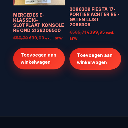
2086309 FIESTA 17-
PORTIER ACHTER RE -
MERCEDES E-
GATEN LIJST
KLASSE16-
2086309
SLOTPLAAT KONSOLE
RE OND 2136206500
Oorspronkelijke
Huidige
€
585,71
€
399,95
excl.
Oorspronkelijke
Huidige
€
55,70
€
30,00
prijs
prijs
excl. BTW
BTW
prijs
prijs
was:
is:
was:
is:
€585,71.
€399,95.
Toevoegen aan
Toevoegen aan
€55,70.
€30,00.
winkelwagen
winkelwagen