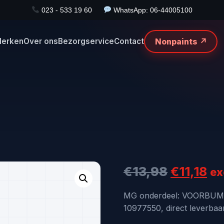
023 - 533 19 60
WhatsApp: 06-44005100
Nonpaints ↗
erken
Over ons
Bezorgservice
Contact
Oorspron
Hu
€
13,98
€
11,18
ex
prijs
pri
MG onderdeel: VOORBUMP
10977550, direct leverbaa
was:
is: