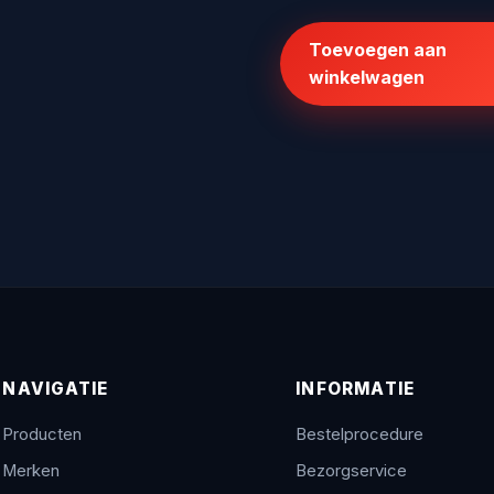
prijs
prijs
was:
is:
Toevoegen aan
€146,62.
€99,95.
winkelwagen
NAVIGATIE
INFORMATIE
Producten
Bestelprocedure
Merken
Bezorgservice