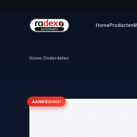
Home
Producten
M
Home
/
Onderdelen
AANBIEDING!