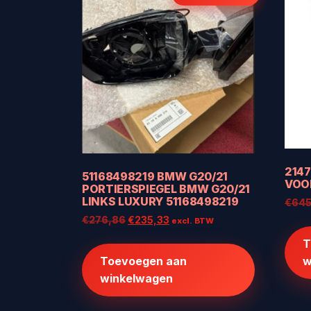
2147
51168498219 BMW G20/21
VOO
PORTIERSPIEGEL BMW G20/21
LINKS LUXURY 51168498219
€
645
Oorspronkelijke
Huidige
€
276,86
€
235,33
excl. BTW
prijs
prijs
T
was:
is:
w
Toevoegen aan
€276,86.
€235,33.
winkelwagen