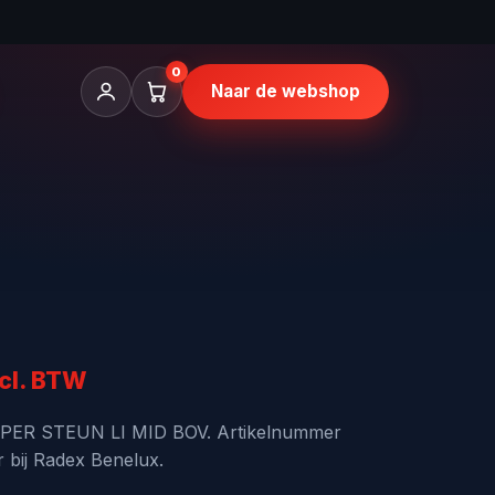
0
Naar de webshop
kelijke
idige
cl. BTW
js
ER STEUN LI MID BOV. Artikelnummer
r bij Radex Benelux.