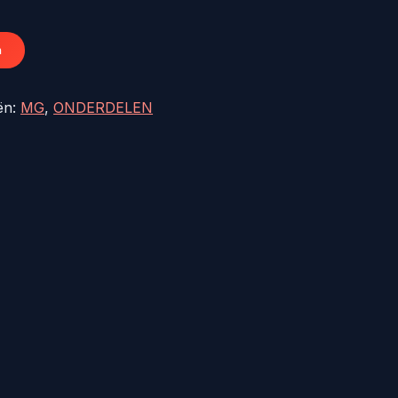
1,18.
n
ën:
MG
,
ONDERDELEN