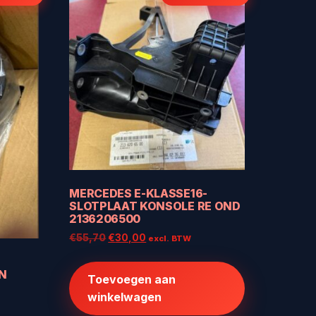
MERCEDES E-KLASSE16-
SLOTPLAAT KONSOLE RE OND
2136206500
Oorspronkelijke
Huidige
€
55,70
€
30,00
excl. BTW
prijs
prijs
was:
is:
N
Toevoegen aan
€55,70.
€30,00.
winkelwagen