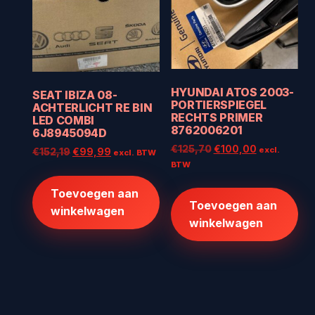
HYUNDAI ATOS 2003-
SEAT IBIZA 08-
PORTIERSPIEGEL
ACHTERLICHT RE BIN
RECHTS PRIMER
LED COMBI
8762006201
6J8945094D
Oorspronkelijke
Huidige
€
125,70
€
100,00
excl.
Oorspronkelijke
Huidige
€
152,19
€
99,99
excl. BTW
prijs
prijs
BTW
prijs
prijs
was:
is:
was:
is:
Toevoegen aan
€125,70.
€100,00.
€152,19.
€99,99.
Toevoegen aan
winkelwagen
winkelwagen