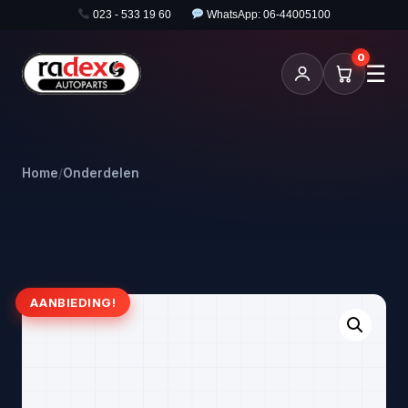
023 - 533 19 60
WhatsApp: 06-44005100
0
☰
Home
/
Onderdelen
AANBIEDING!