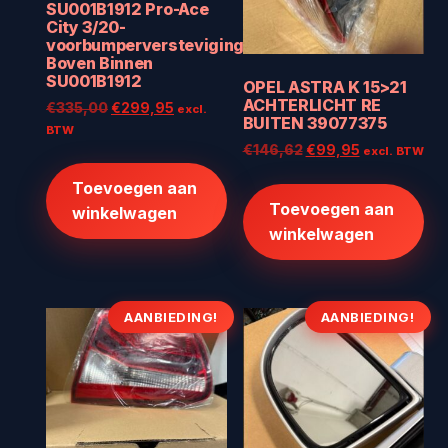
SU001B1912 Pro-Ace
City 3/20-
voorbumperversteviging
Boven Binnen
SU001B1912
OPEL ASTRA K 15>21
ACHTERLICHT RE
Oorspronkelijke
Huidige
€
335,00
€
299,95
excl.
BUITEN 39077375
prijs
prijs
BTW
Oorspronkelijke
Huidige
was:
is:
€
146,62
€
99,95
excl. BTW
prijs
prijs
€335,00.
€299,95.
Toevoegen aan
was:
is:
Toevoegen aan
winkelwagen
€146,62.
€99,95.
winkelwagen
AANBIEDING!
AANBIEDING!