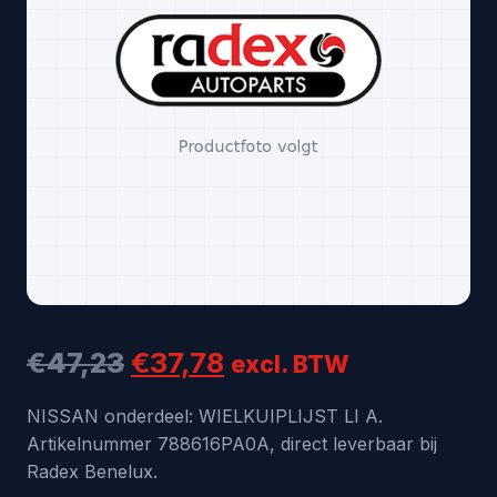
Oorspronkelijke
Huidige
€
47,23
€
37,78
excl. BTW
prijs
prijs
NISSAN onderdeel: WIELKUIPLIJST LI A.
Artikelnummer 788616PA0A, direct leverbaar bij
was:
is:
Radex Benelux.
€47,23.
€37,78.