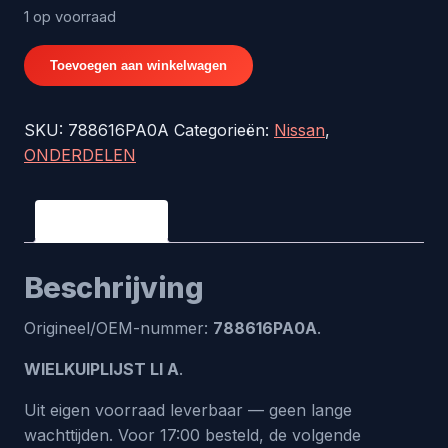
1 op voorraad
WIELKUIPLIJST
Toevoegen aan winkelwagen
LI
A
SKU:
788616PA0A
Categorieën:
Nissan
,
-
ONDERDELEN
origineel
nr.
788616PA0A
Beschrijving
aantal
Beschrijving
Origineel/OEM-nummer:
788616PA0A
.
WIELKUIPLIJST LI A
.
Uit eigen voorraad leverbaar — geen lange
wachttijden. Voor 17:00 besteld, de volgende