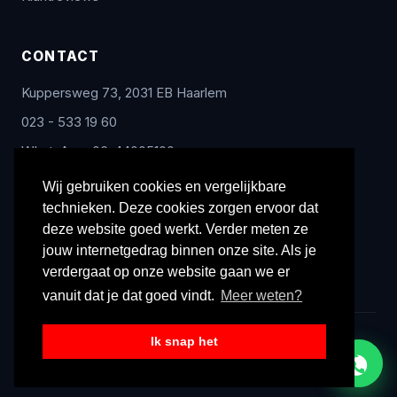
CONTACT
Kuppersweg 73, 2031 EB Haarlem
023 - 533 19 60
WhatsApp: 06-44005100
info@radex-benelux.nl
Wij gebruiken cookies en vergelijkbare
technieken. Deze cookies zorgen ervoor dat
Ma – Vrij: 9:00 – 17:00
deze website goed werkt. Verder meten ze
jouw internetgedrag binnen onze site. Als je
verdergaat op onze website gaan we er
vanuit dat je dat goed vindt.
Meer weten?
Ik snap het
© 2026 Radex Benelux. Alle rechten voorbehouden.
Privacyverklaring