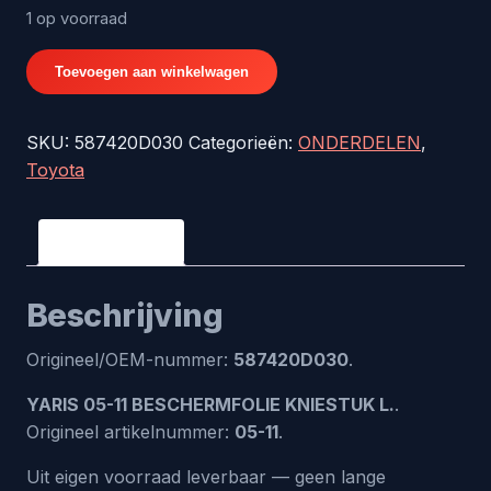
1 op voorraad
YARIS
Toevoegen aan winkelwagen
05-
11
SKU:
587420D030
Categorieën:
ONDERDELEN
,
BESCHERMFOLIE
Toyota
KNIESTUK
L.
-
Beschrijving
origineel
nr.
Beschrijving
587420D030
aantal
Origineel/OEM-nummer:
587420D030
.
YARIS 05-11 BESCHERMFOLIE KNIESTUK L.
.
Origineel artikelnummer:
05-11
.
Uit eigen voorraad leverbaar — geen lange