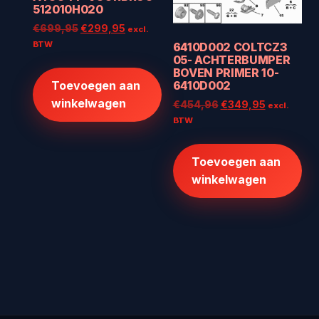
512010H020
Oorspronkelijke
Huidige
€
699,95
€
299,95
excl.
prijs
prijs
BTW
6410D002 COLTCZ3
was:
is:
05- ACHTERBUMPER
BOVEN PRIMER 10-
€699,95.
€299,95.
Toevoegen aan
6410D002
winkelwagen
Oorspronkelijke
Huidige
€
454,96
€
349,95
excl.
prijs
prijs
BTW
was:
is:
€454,96.
€349,95.
Toevoegen aan
winkelwagen