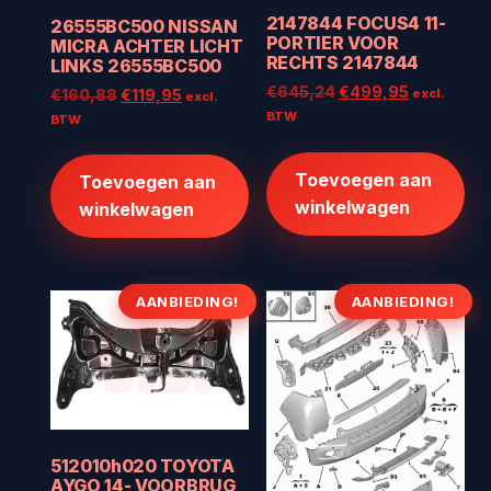
2147844 FOCUS4 11-
26555BC500 NISSAN
PORTIER VOOR
MICRA ACHTER LICHT
RECHTS 2147844
LINKS 26555BC500
Oorspronkelijke
Huidige
€
645,24
€
499,95
Oorspronkelijke
Huidige
excl.
€
160,88
€
119,95
excl.
prijs
prijs
prijs
prijs
BTW
BTW
was:
is:
was:
is:
€645,24.
€499,95.
€160,88.
€119,95.
Toevoegen aan
Toevoegen aan
winkelwagen
winkelwagen
AANBIEDING!
AANBIEDING!
512010h020 TOYOTA
AYGO 14- VOORBRUG