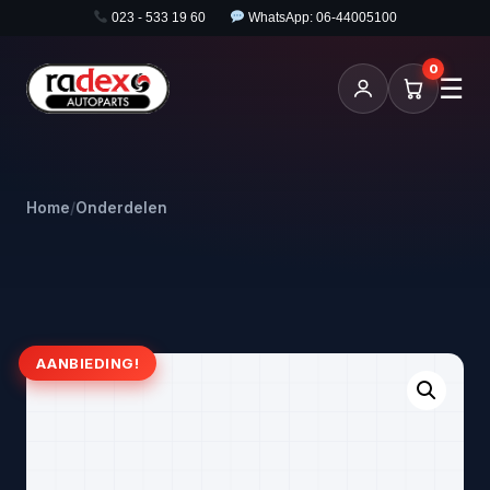
023 - 533 19 60
WhatsApp: 06-44005100
0
☰
Home
/
Onderdelen
AANBIEDING!