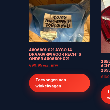
480680H021 AYGO 14-
DRAAGARM VOOR RECHTS
ONDER 480680H021
265
€
99,95
ACHT
excl. BTW
265
€
160
Toevoegen aan
winkelwagen
T
w