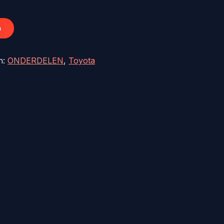
31,50.
n
n:
ONDERDELEN
,
Toyota