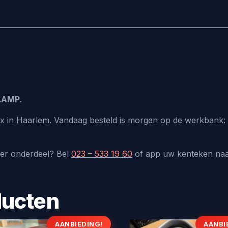
LAMP
.
lux in Haarlem. Vandaag besteld is morgen op de werkbank: 
der onderdeel? Bel
023 – 533 19 60
of app uw kenteken na
ducten
AANBIEDING!
AANBI