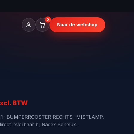
0
Naar de webshop
kelijke
uidige
xcl. BTW
rijs
IS 11- BUMPERROOSTER RECHTS -MISTLAMP.
rect leverbaar bij Radex Benelux.
: