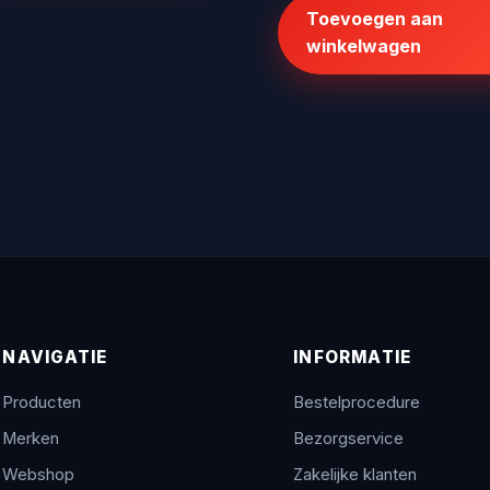
Toevoegen aan
€125,70.
€100,00.
winkelwagen
NAVIGATIE
INFORMATIE
Producten
Bestelprocedure
Merken
Bezorgservice
Webshop
Zakelijke klanten