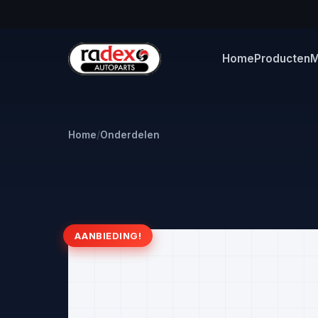
Home
Producten
M
Home
/
Onderdelen
AANBIEDING!