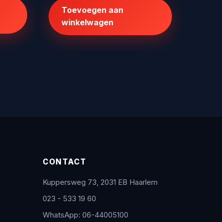
was:
is:
Toevoegen aan
€20.072,00.
€139,95.
winkelwagen
CONTACT
Kuppersweg 73, 2031 EB Haarlem
023 - 533 19 60
WhatsApp: 06-44005100