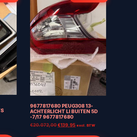
9677817680 PEUG308 13-
TS
ACHTERLICHT LI BUITEN 5D
-7/17 9677817680
Oorspronkelijke
Huidige
€
20.072,00
€
139,95
excl. BTW
prijs
prijs