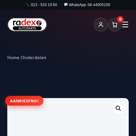
023 - 533 19 60
WhatsApp: 06-44005100
0
☰
Home
/
Onderdelen
AANBIEDING!