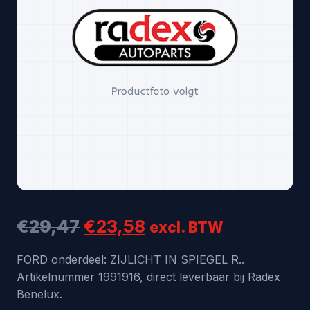
Oorspronkelijke
Huidige
€
29,47
€
23,58
excl. BTW
prijs
prijs
FORD onderdeel: ZIJLICHT IN SPIEGEL R..
Artikelnummer 1991916, direct leverbaar bij Radex
was:
is:
Benelux.
€29,47.
€23,58.