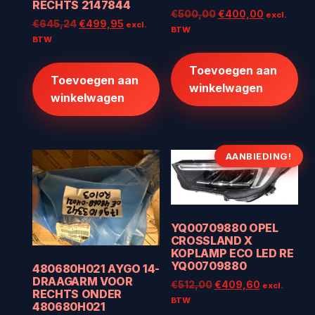
RECHTS 2147844
Oorspronkelijke
Huidige
€
500,00
€
400,00
excl.
Oorspronkelijke
Huidige
€
645,24
€
499,95
excl.
prijs
prijs
BTW
prijs
prijs
BTW
was:
is:
was:
is:
€500,00.
€400,00.
€645,24.
€499,95.
Toevoegen aan
Toevoegen aan
winkelwagen
winkelwagen
AANBIEDING!
YQ00709880 OPEL
CROSSLAND X
KOPLAMP ECO LED RE
YQ00709880
480680H021 AYGO 14-
DRAAGARM VOOR
Oorspronkelijke
Huidige
€
512,00
€
409,60
excl.
RECHTS ONDER
prijs
prijs
BTW
480680H021
was:
is: