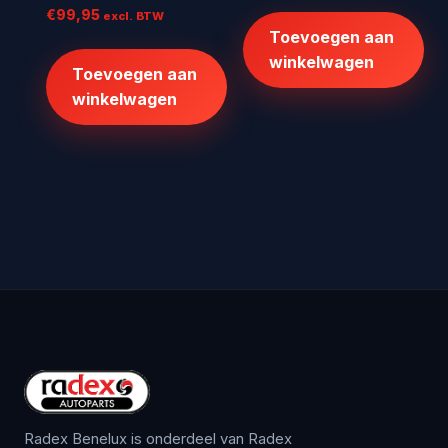
€
99,95
excl. BTW
€512,00.
€409,60.
Toevoegen aan
winkelwagen
Toevoegen aan
winkelwagen
Radex Benelux is onderdeel van Radex