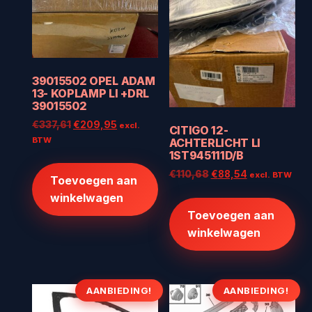
39015502 OPEL ADAM
13- KOPLAMP LI +DRL
39015502
Oorspronkelijke
Huidige
€
337,61
€
209,95
excl.
CITIGO 12-
prijs
prijs
BTW
ACHTERLICHT LI
was:
is:
1ST945111D/B
€337,61.
€209,95.
Oorspronkelijke
Huidige
€
110,68
€
88,54
excl. BTW
Toevoegen aan
prijs
prijs
winkelwagen
was:
is:
Toevoegen aan
€110,68.
€88,54.
winkelwagen
AANBIEDING!
AANBIEDING!