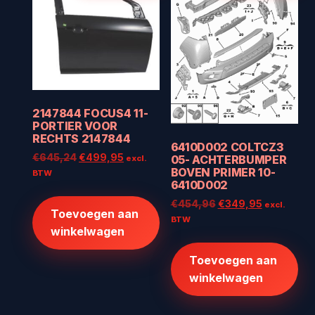
2147844 FOCUS4 11-
PORTIER VOOR
RECHTS 2147844
6410D002 COLTCZ3
Oorspronkelijke
Huidige
€
645,24
€
499,95
05- ACHTERBUMPER
excl.
BOVEN PRIMER 10-
prijs
prijs
BTW
6410D002
was:
is:
€645,24.
€499,95.
Oorspronkelijke
Huidige
€
454,96
€
349,95
excl.
Toevoegen aan
prijs
prijs
BTW
winkelwagen
was:
is:
€454,96.
€349,95.
Toevoegen aan
winkelwagen