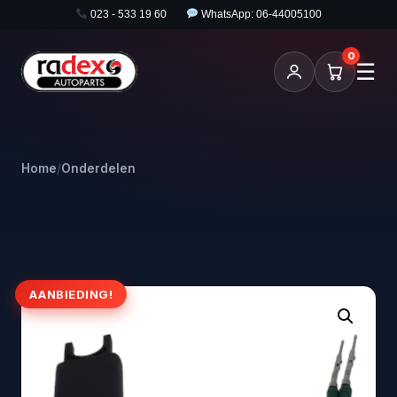
023 - 533 19 60
WhatsApp: 06-44005100
0
☰
Home
/
Onderdelen
AANBIEDING!