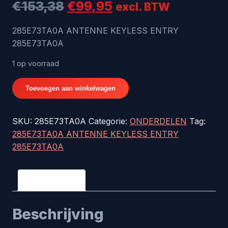
Oorspronkelijke
Huidige
€
153,38
€
99,95
excl. BTW
prijs
prijs
285E73TA0A ANTENNE KEYLESS ENTRY
285E73TA0A
was:
is:
€153,38.
€99,95.
1 op voorraad
285E73TA0A
Toevoegen aan winkelwagen
ANTENNE
KEYLESS
SKU:
285E73TA0A
Categorie:
ONDERDELEN
Tag:
ENTRY
285E73TA0A ANTENNE KEYLESS ENTRY
285E73TA0A
285E73TA0A
aantal
Beschrijving
Beschrijving