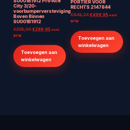
SU001B1912 Pro-Ace
PORTIER VOOR
City 3/20-
RECHTS 2147844
voorbumperversteviging
Oorspronkelijke
Huidige
€
645,24
€
499,95
excl.
Boven Binnen
prijs
prijs
SU001B1912
BTW
was:
is:
Oorspronkelijke
Huidige
€
335,00
€
299,95
excl.
€645,24.
€499,95.
prijs
prijs
BTW
Toevoegen aan
was:
is:
winkelwagen
€335,00.
€299,95.
Toevoegen aan
winkelwagen