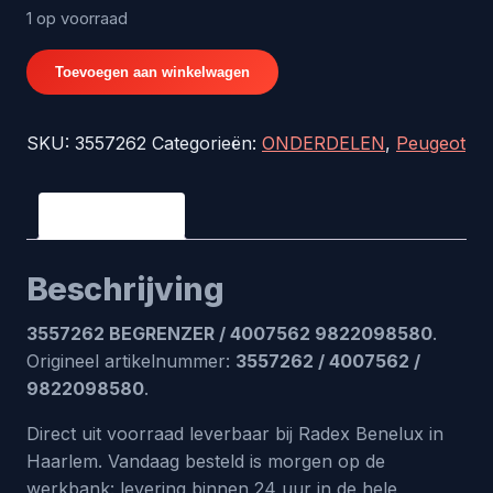
1 op voorraad
3557262
Toevoegen aan winkelwagen
BEGRENZER
/
SKU:
3557262
Categorieën:
ONDERDELEN
,
Peugeot
4007562
/
9822098580
Beschrijving
aantal
Beschrijving
3557262 BEGRENZER / 4007562 9822098580
.
Origineel artikelnummer:
3557262 / 4007562 /
9822098580
.
Direct uit voorraad leverbaar bij Radex Benelux in
Haarlem. Vandaag besteld is morgen op de
werkbank: levering binnen 24 uur in de hele