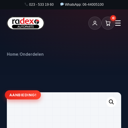
023 - 533 19 60
WhatsApp: 06-44005100
0
☰
Home
/
Onderdelen
AANBIEDING!