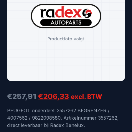
Oorspronkelijke
Huidige
€
257,91
€
206,33
excl. BTW
prijs
prijs
PEUGEOT onderdeel: 3557262 BEGRENZER /
4007562 / 9822098580. Artikelnummer 3557262,
was:
is:
direct leverbaar bij Radex Benelux.
€257,91.
€206,33.