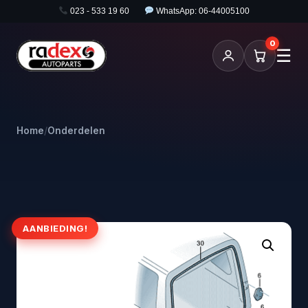
023 - 533 19 60
WhatsApp: 06-44005100
0
☰
Home
/
Onderdelen
AANBIEDING!