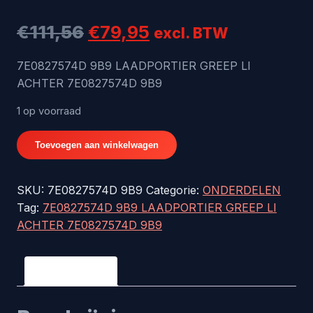
Oorspronkelijke
Huidige
€
111,56
€
79,95
excl. BTW
prijs
prijs
7E0827574D 9B9 LAADPORTIER GREEP LI
ACHTER 7E0827574D 9B9
was:
is:
€111,56.
€79,95.
1 op voorraad
7E0827574D
Toevoegen aan winkelwagen
9B9
LAADPORTIER
SKU:
7E0827574D 9B9
Categorie:
ONDERDELEN
GREEP
Tag:
7E0827574D 9B9 LAADPORTIER GREEP LI
LI
ACHTER 7E0827574D 9B9
ACHTER
7E0827574D
9B9
Beschrijving
aantal