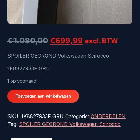
Oorspronkelijke
Huidige
€
1.080,00
€
699,99
excl. BTW
prijs
prijs
SPOILER GEGROND Volkswagen Scirocco
was:
is:
1K8827933F GRU
€1.080,00.
€699,99.
1 op voorraad
SPOILER
Toevoegen aan winkelwagen
GEGROND
Volkswagen
SKU:
1K8827933F GRU
Categorie:
ONDERDELEN
Scirocco
Tag:
SPOILER GEGROND Volkswagen Scirocco
1K8827933F
GRU
aantal