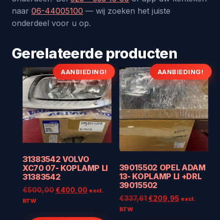
naar
06-44005100
— wij zoeken het juiste
onderdeel voor u op.
Gerelateerde producten
AANBIEDING!
AANBIEDING!
31383542 VOLVO
39015502 OPEL ADAM
XC70 07- KOPLAMP LI
13- KOPLAMP LI +DRL
31383542
39015502
Oorspronkelijke
Huidige
€
500,00
€
400,00
excl.
Oorspronkelijke
Huidige
€
337,61
€
209,95
excl.
prijs
prijs
BTW
prijs
prijs
BTW
was:
is:
was:
is: