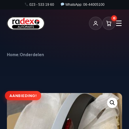
023 - 533 19 60
WhatsApp: 06-44005100
0
☰
Home
/
Onderdelen
AANBIEDING!