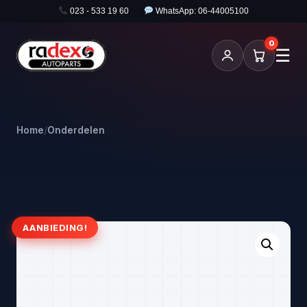
023 - 533 19 60
WhatsApp: 06-44005100
0
☰
Home
/
Onderdelen
AANBIEDING!