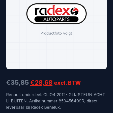
Oorspronkelijke
Huidige
€
35,85
€
28,68
excl. BTW
prijs
prijs
Renault onderdeel: CLIO4 2012- GLIJSTEUN ACHT
LI BUITEN. Artikelnummer 850456409R, direct
was:
is:
leverbaar bij Radex Benelux.
€35,85.
€28,68.