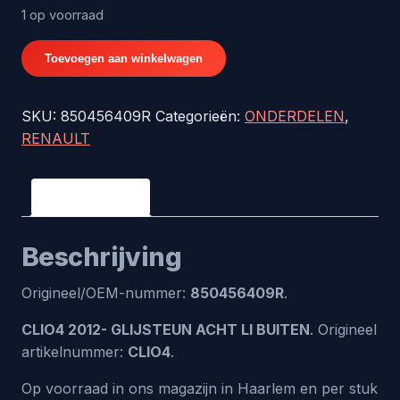
1 op voorraad
CLIO4
Toevoegen aan winkelwagen
2012-
GLIJSTEUN
SKU:
850456409R
Categorieën:
ONDERDELEN
,
ACHT
RENAULT
LI
BUITEN
-
Beschrijving
origineel
nr.
Beschrijving
850456409R
aantal
Origineel/OEM-nummer:
850456409R
.
CLIO4 2012- GLIJSTEUN ACHT LI BUITEN
. Origineel
artikelnummer:
CLIO4
.
Op voorraad in ons magazijn in Haarlem en per stuk