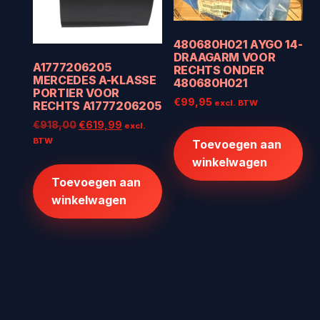
480680H021 AYGO 14-
DRAAGARM VOOR
A1777206205
RECHTS ONDER
MERCEDES A-KLASSE
480680H021
PORTIER VOOR
€
99,95
excl. BTW
RECHTS A1777206205
Oorspronkelijke
Huidige
€
918,00
€
619,99
excl.
prijs
prijs
BTW
Toevoegen aan
was:
is:
winkelwagen
€918,00.
€619,99.
Toevoegen aan
winkelwagen