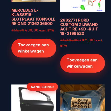
MERCEDES E-
KLASSE16-
SLOTPLAAT KONSOLE
2682771 FORD
RE OND 2136206500
CUSTOM ZIJWAND
ACHT RE +SD -RUIT
Oorspronkelijke
Huidige
€
55,70
€
30,00
excl. BTW
18- 2199520
prijs
prijs
Oorspronkelijke
Huidige
€
1.075,00
€
875,00
was:
is:
excl.
Toevoegen aan
prijs
prijs
€55,70.
€30,00.
BTW
was:
is:
winkelwagen
€1.075,00.
€875,00
Toevoegen aan
winkelwagen
AANBIEDING!