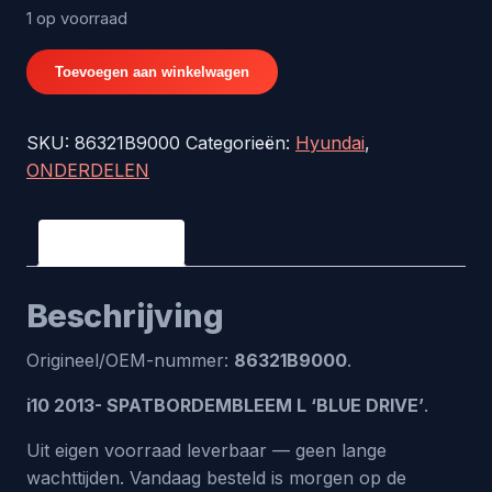
1 op voorraad
i10
Toevoegen aan winkelwagen
2013-
SPATBORDEMBLEEM
SKU:
86321B9000
Categorieën:
Hyundai
,
L
ONDERDELEN
'BLUE
DRIVE'
-
Beschrijving
origineel
nr.
Beschrijving
86321B9000
aantal
Origineel/OEM-nummer:
86321B9000
.
i10 2013- SPATBORDEMBLEEM L ‘BLUE DRIVE’
.
Uit eigen voorraad leverbaar — geen lange
wachttijden. Vandaag besteld is morgen op de