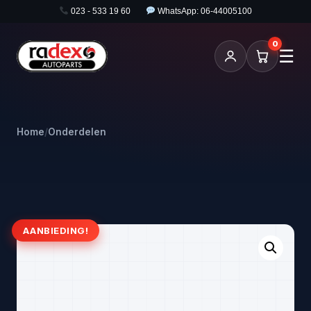
023 - 533 19 60
WhatsApp: 06-44005100
0
☰
Home
/
Onderdelen
AANBIEDING!