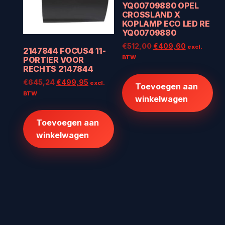
YQ00709880 OPEL
CROSSLAND X
KOPLAMP ECO LED RE
YQ00709880
Oorspronkelijke
Huidige
€
512,00
€
409,60
excl.
2147844 FOCUS4 11-
prijs
prijs
BTW
PORTIER VOOR
was:
is:
RECHTS 2147844
€512,00.
€409,60.
Oorspronkelijke
Huidige
€
645,24
€
499,95
excl.
Toevoegen aan
prijs
prijs
BTW
winkelwagen
was:
is:
€645,24.
€499,95.
Toevoegen aan
winkelwagen