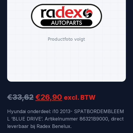
Oorspronkelijke
Huidige
€
33,62
€
26,90
excl. BTW
prijs
prijs
Hyundai onderdeel: i10 2013- SPATBORDEMBLEEM
L ‘BLUE DRIVE’. Artikelnummer 86321B9000, direct
was:
is:
leverbaar bij Radex Benelux.
€33,62.
€26,90.