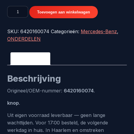
knop
Toevoegen aan winkelwagen
-
origineel
SKU:
6420160074
Categorieën:
Mercedes-Benz
,
nr.
ONDERDELEN
6420160074
aantal
Beschrijving
Beschrijving
Origineel/OEM-nummer:
6420160074
.
knop
.
Uit eigen voorraad leverbaar — geen lange
wachttijden. Voor 17:00 besteld, de volgende
werkdag in huis. In Haarlem en omstreken