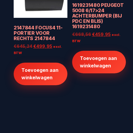
1619231480 PEUGEOT
5008 6/17>24
ACHTERBUMPER (BIJ
PDC EN BLIS)
1619231480
2147844 FOCUS4 11-
PORTIER VOOR
Oorspronkelijke
Huidige
€
668,56
€
459,95
excl.
RECHTS 2147844
prijs
prijs
BTW
Oorspronkelijke
Huidige
€
645,24
€
499,95
was:
is:
excl.
prijs
prijs
€668,56.
€459,95.
BTW
Toevoegen aan
was:
is:
€645,24.
€499,95.
winkelwagen
Toevoegen aan
winkelwagen