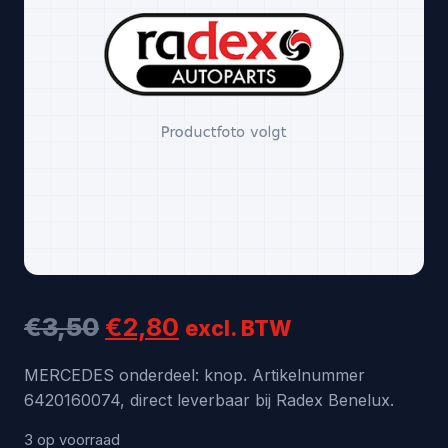
Oorspronkelijke
Huidige
€
3,50
€
2,80
excl. BTW
prijs
prijs
MERCEDES onderdeel: knop. Artikelnummer
6420160074, direct leverbaar bij Radex Benelux.
was:
is:
€3,50.
€2,80.
3 op voorraad