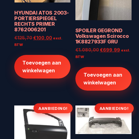
HYUNDAI ATOS 2003-
PORTIERSPIEGEL
RECHTS PRIMER
8762006201
SPOILER GEGROND
Volkswagen Scirocco
Oorspronkelijke
Huidige
€
125,70
€
100,00
excl.
1K8827933F GRU
prijs
prijs
BTW
Oorspronkelijke
Huidige
€
1.080,00
€
699,99
excl.
was:
is:
prijs
prijs
BTW
€125,70.
€100,00.
Toevoegen aan
was:
is:
€1.080,00.
€699,99
winkelwagen
Toevoegen aan
winkelwagen
AANBIEDING!
AANBIEDING!