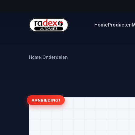
Home
Producten
M
Home
/
Onderdelen
AANBIEDING!