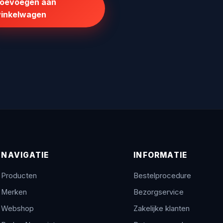
oevoegen aan
€110,68.
€88,54.
inkelwagen
NAVIGATIE
INFORMATIE
Producten
Bestelprocedure
Merken
Bezorgservice
Webshop
Zakelijke klanten