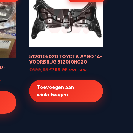
512010h020 TOYOTA AYGO 14-
VOORBRUG 512010H020
07-
Oorspronkelijke
Huidige
€
699,95
€
299,95
excl. BTW
prijs
prijs
W
was:
is:
Toevoegen aan
€699,95.
€299,95.
winkelwagen
.