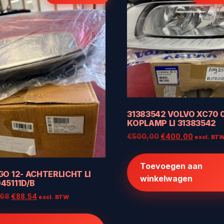
31383542 VOLVO XC70 
KOPLAMP LI 31383542
Oorspronkelijke
Huidige
€
500,00
€
400,00
excl. BT
prijs
prijs
was:
is:
Toevoegen aan
€500,00.
€400,00
GO 12- ACHTERLICHT LI
winkelwagen
45111D/B
Oorspronkelijke
Huidige
,68
€
88,54
excl. BTW
prijs
prijs
was:
is: