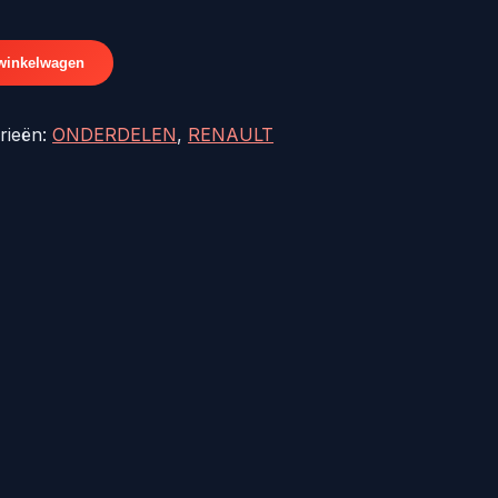
4.
winkelwagen
rieën:
ONDERDELEN
,
RENAULT