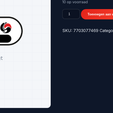
€1,43.
€1,1
10 op voorraad
MEGANE02-
Toevoegen aan 
08
BUMPERKLEM
SKU:
7703077469
Catego
STEUNEN
-
origineel
nr.
7703077469
aantal