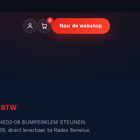
0
Naar de webshop
elijke
ige
. BTW
GANE02-08 BUMPERKLEM STEUNEN.
, direct leverbaar bij Radex Benelux.