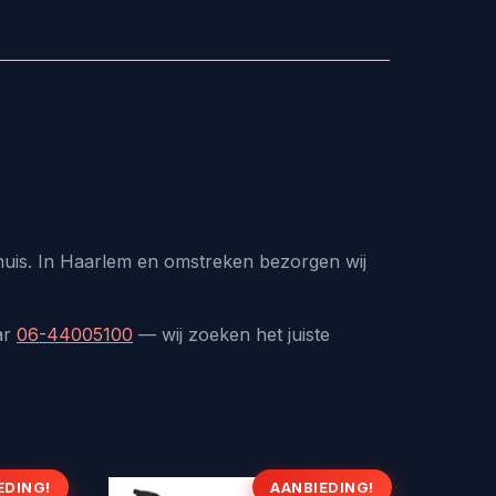
 huis. In Haarlem en omstreken bezorgen wij
ar
06-44005100
— wij zoeken het juiste
EDING!
AANBIEDING!