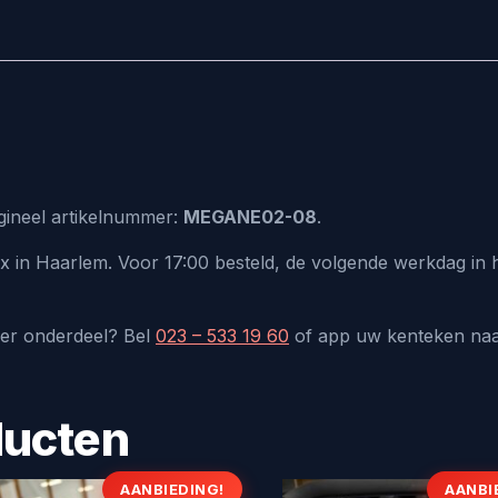
igineel artikelnummer:
MEGANE02-08
.
ux in Haarlem. Voor 17:00 besteld, de volgende werkdag in
der onderdeel? Bel
023 – 533 19 60
of app uw kenteken na
ducten
AANBIEDING!
AANBI