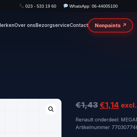
023 - 533 19 60
WhatsApp: 06-44005100
Nonpaints ↗
erken
Over ons
Bezorgservice
Contact
Oorspronk
Huid
€
1,43
€
1,14
excl
prijs
prijs
Renault onderdeel: ME
Artikelnummer 7703077469
was:
is: