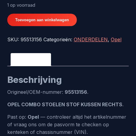
1 op voorraad
OPEL
Toevoegen aan winkelwagen
COMBO
STOELEN
SKU:
95513156
Categorieën:
ONDERDELEN
,
Opel
STOF
KUSSEN
RECHTS
Beschrijving
-
origineel
Beschrijving
nr.
95513156
Origineel/OEM-nummer:
95513156
.
aantal
OPEL COMBO STOELEN STOF KUSSEN RECHTS
.
Past op:
Opel
— controleer altijd het artikelnummer
of vraag ons om de pasvorm te checken op
kenteken of chassisnummer (VIN).