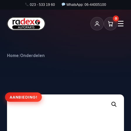
023 - 533 19 60
WhatsApp: 06-44005100
0
☰
Home
/
Onderdelen
AANBIEDING!