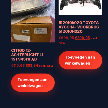
512010h020 TOYOTA
AYGO 14- VOORBRUG
512010H020
Oorspronkelijke
Huidige
€
699,95
€
299,95
excl.
prijs
prijs
BTW
was:
is:
CITIGO 12-
€699,95.
€299,95.
ACHTERLICHT LI
Toevoegen aan
1ST945111D/B
winkelwagen
Oorspronkelijke
Huidige
€
110,68
€
88,54
excl. BTW
prijs
prijs
was:
is:
Toevoegen aan
€110,68.
€88,54.
winkelwagen