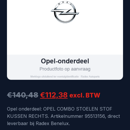
Oorspronkelijke
Huidige
€
140,48
€
112,38
excl. BTW
prijs
prijs
Opel onderdeel: OPEL COMBO STOELEN STOF
KUSSEN RECHTS. Artikelnummer 95513156, direct
was:
is:
leverbaar bij Radex Benelux.
€140,48.
€112,38.