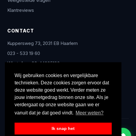
Veelgestelde vragen
Klantreviews
CONTACT
Kuppersweg 73, 2031 EB Haarlem
023 - 533 19 60
WhatsApp: 06-44005100
info@radex-benelux.nl
Wij gebruiken cookies en vergelijkbare
technieken. Deze cookies zorgen ervoor dat
Ma – Vrij: 9:00 – 17:00
deze website goed werkt. Verder meten ze
jouw internetgedrag binnen onze site. Als je
verdergaat op onze website gaan we er
vanuit dat je dat goed vindt.
Meer weten?
Ik snap het
© 2026 Radex Benelux. Alle rechten voorbehouden.