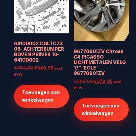
6410D002 COLTCZ3
05- ACHTERBUMPER
96770901ZV Citroen
BOVEN PRIMER 10-
C4 PICASSO
6410D002
LICHTMETALEN VELG
17″ ‘EOLE’
Oorspronkelijke
Huidige
€
454,96
€
349,95
excl.
96770901ZV
prijs
prijs
BTW
was:
is:
Oorspronkelijke
Huidige
€
503,80
€
379,95
excl.
€454,96.
€349,95.
prijs
prijs
BTW
Toevoegen aan
was:
is:
winkelwagen
€503,80.
€379,95.
Toevoegen aan
winkelwagen