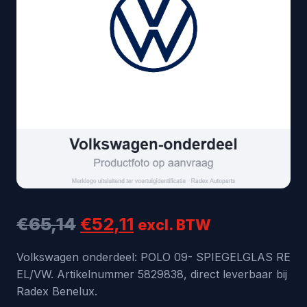
Oorspronkelijke
Huidige
€
65,14
€
52,11
excl. BTW
prijs
prijs
Volkswagen onderdeel: POLO 09- SPIEGELGLAS RE
EL/VW. Artikelnummer 5829838, direct leverbaar bij
was:
is:
Radex Benelux.
€65,14.
€52,11.