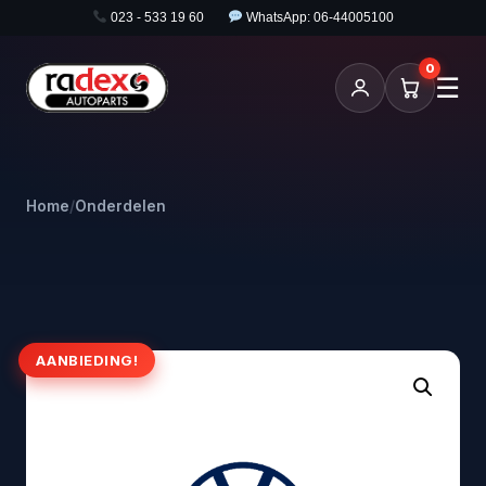
023 - 533 19 60
WhatsApp: 06-44005100
0
☰
Home
/
Onderdelen
AANBIEDING!