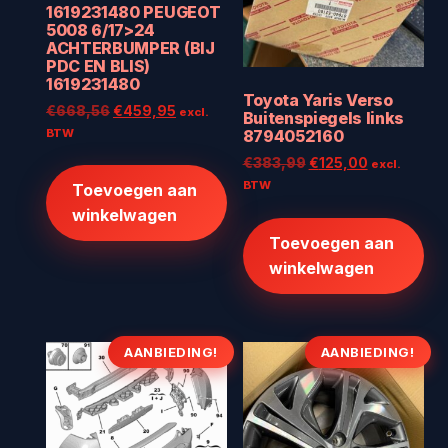
1619231480 PEUGEOT
5008 6/17>24
ACHTERBUMPER (BIJ
PDC EN BLIS)
1619231480
Toyota Yaris Verso
Oorspronkelijke
Huidige
€
668,56
€
459,95
excl.
Buitenspiegels links
prijs
prijs
BTW
8794052160
was:
is:
Oorspronkelijke
Huidige
€
383,99
€
125,00
excl.
€668,56.
€459,95.
prijs
prijs
BTW
Toevoegen aan
was:
is:
winkelwagen
€383,99.
€125,00.
Toevoegen aan
winkelwagen
AANBIEDING!
AANBIEDING!