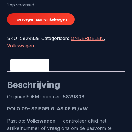
1 op voorraad
POLO
Toevoegen aan winkelwagen
09-
SPIEGELGLAS
SKU:
5829838
Categorieën:
ONDERDELEN
,
RE
Volkswagen
EL/VW
-
origineel
Beschrijving
nr.
5829838
Beschrijving
aantal
Origineel/OEM-nummer:
5829838
.
POLO 09- SPIEGELGLAS RE EL/VW
.
Past op:
Volkswagen
— controleer altijd het
artikelnummer of vraag ons om de pasvorm te