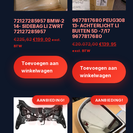
9677817680 PEUG308
72127285957 BMW-2
13- ACHTERLICHT LI
14- SIDEBAG LI ZWRT
BUITEN 5D -7/17
72127285957
9677817680
Oorspronkelijke
Huidige
€
225,62
€
199,00
excl.
Oorspronkelijke
Huidige
€
20.072,00
€
139,95
prijs
prijs
BTW
prijs
prijs
excl. BTW
was:
is:
was:
is:
€225,62.
€199,00.
Toevoegen aan
€20.072,00.
€139,95
Toevoegen aan
winkelwagen
winkelwagen
AANBIEDING!
AANBIEDING!