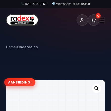
023 - 533 19 60
WhatsApp: 06-44005100
0
☰
Home
/
Onderdelen
AANBIEDING!