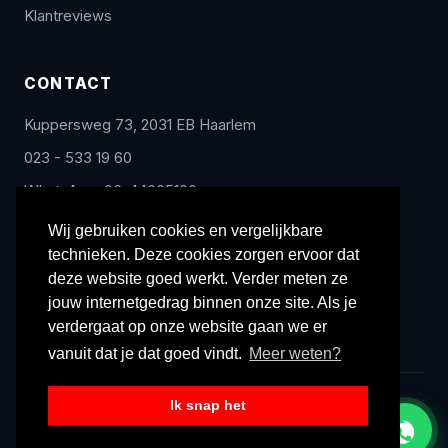
Klantreviews
CONTACT
Kuppersweg 73, 2031 EB Haarlem
023 - 533 19 60
WhatsApp: 06-44005100
info@radex-benelux.nl
Wij gebruiken cookies en vergelijkbare
technieken. Deze cookies zorgen ervoor dat
Ma – Vrij: 9:00 – 17:00
deze website goed werkt. Verder meten ze
jouw internetgedrag binnen onze site. Als je
verdergaat op onze website gaan we er
vanuit dat je dat goed vindt.
Meer weten?
Ik snap het
© 2026 Radex Benelux. Alle rechten voorbehouden.
Privacyverklaring