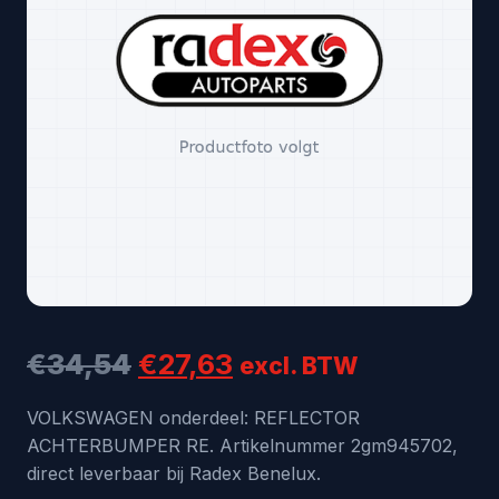
Oorspronkelijke
Huidige
€
34,54
€
27,63
excl. BTW
prijs
prijs
VOLKSWAGEN onderdeel: REFLECTOR
ACHTERBUMPER RE. Artikelnummer 2gm945702,
was:
is:
direct leverbaar bij Radex Benelux.
€34,54.
€27,63.