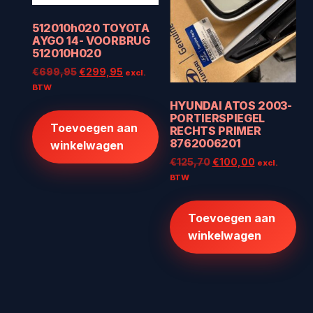
512010h020 TOYOTA
AYGO 14- VOORBRUG
512010H020
Oorspronkelijke
Huidige
€
699,95
€
299,95
excl.
prijs
prijs
BTW
was:
is:
HYUNDAI ATOS 2003-
€699,95.
€299,95.
PORTIERSPIEGEL
Toevoegen aan
RECHTS PRIMER
8762006201
winkelwagen
Oorspronkelijke
Huidige
€
125,70
€
100,00
excl.
prijs
prijs
BTW
was:
is:
€125,70.
€100,00.
Toevoegen aan
winkelwagen