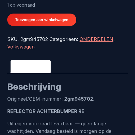
1 op voorraad
REFLECTOR
Toevoegen aan winkelwagen
ACHTERBUMPER
RE
SKU:
2gm945702
Categorieën:
ONDERDELEN
,
-
Volkswagen
origineel
nr.
2gm945702
Beschrijving
aantal
Beschrijving
Origineel/OEM-nummer:
2gm945702
.
REFLECTOR ACHTERBUMPER RE
.
Uit eigen voorraad leverbaar — geen lange
wachttijden. Vandaag besteld is morgen op de