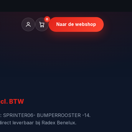
0
Naar de webshop
kelijke
idige
cl. BTW
ijs
el: SPRINTER06- BUMPERROOSTER -14.
rect leverbaar bij Radex Benelux.