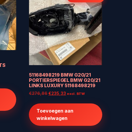
TS
51168498219 BMW G20/21
PORTIERSPIEGEL BMW G20/21
LINKS LUXURY 51168498219
Oorspronkelijke
Huidige
€
276,86
€
235,33
excl. BTW
prijs
prijs
was:
is:
Toevoegen aan
€276,86.
€235,33.
winkelwagen