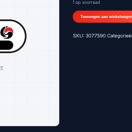
€27,16.
€2
1 op voorraad
SPRINTER06-
Toevoegen aan winkelwage
BUMPERROOSTER
-14
SKU:
3077590
Categorieë
-
origineel
nr.
3077590
aantal