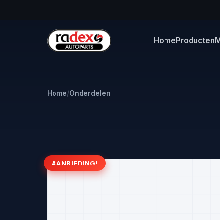
Home
Producten
M
Home
/
Onderdelen
AANBIEDING!