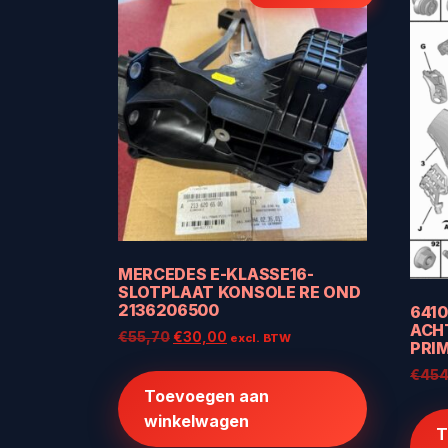
MERCEDES E-KLASSE16-
SLOTPLAAT KONSOLE RE OND
2136206500
641
ACH
Oorspronkelijke
Huidige
€
55,70
€
30,00
excl. BTW
PRIM
prijs
prijs
€
454
was:
is:
Toevoegen aan
€55,70.
€30,00.
winkelwagen
T