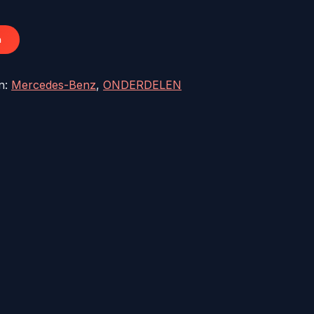
1,73.
n
n:
Mercedes-Benz
,
ONDERDELEN