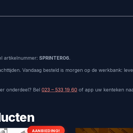
eel artikelnummer:
SPRINTER06
.
chttijden. Vandaag besteld is morgen op de werkbank: leve
der onderdeel? Bel
023 – 533 19 60
of app uw kenteken na
ducten
AANBIEDING!