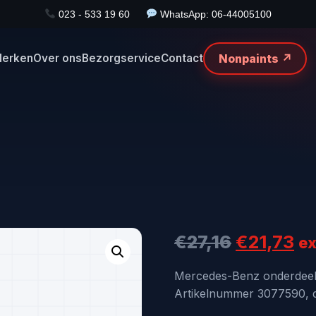
023 - 533 19 60
WhatsApp: 06-44005100
Nonpaints ↗
erken
Over ons
Bezorgservice
Contact
Oorspron
Hu
€
27,16
€
21,73
ex
prijs
pr
Mercedes-Benz onderde
Artikelnummer 3077590, di
was:
is: