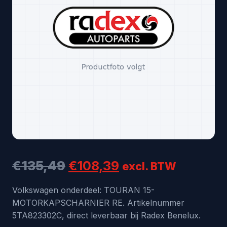
Oorspronkelijke
Huidige
€
135,49
€
108,39
excl. BTW
prijs
prijs
Volkswagen onderdeel: TOURAN 15-
MOTORKAPSCHARNIER RE. Artikelnummer
was:
is:
5TA823302C, direct leverbaar bij Radex Benelux.
€135,49.
€108,39.