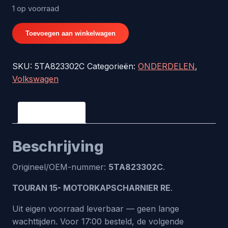
1 op voorraad
TOURAN
Toevoegen aan winkelwagen
15-
MOTORKAPSCHARNIER
SKU:
5TA823302C
Categorieën:
ONDERDELEN
,
RE
Volkswagen
-
origineel
nr.
Beschrijving
5TA823302C
aantal
Beschrijving
Origineel/OEM-nummer:
5TA823302C
.
TOURAN 15- MOTORKAPSCHARNIER RE
.
Uit eigen voorraad leverbaar — geen lange
wachttijden. Voor 17:00 besteld, de volgende