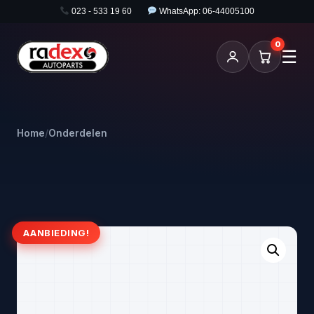
023 - 533 19 60
WhatsApp: 06-44005100
0
☰
Home
/
Onderdelen
AANBIEDING!