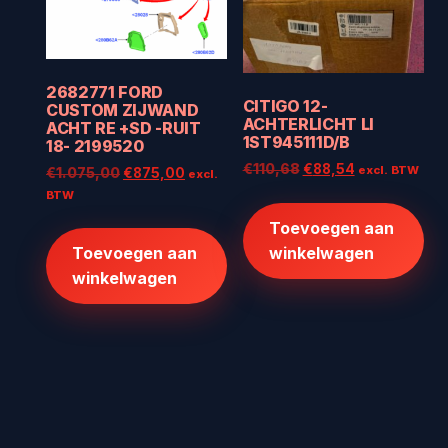
2682771 FORD
CITIGO 12-
CUSTOM ZIJWAND
ACHTERLICHT LI
ACHT RE +SD -RUIT
1ST945111D/B
18- 2199520
Oorspronkelijke
Huidige
€
110,68
€
88,54
excl. BTW
Oorspronkelijke
Huidige
€
1.075,00
€
875,00
excl.
prijs
prijs
prijs
prijs
BTW
was:
is:
was:
is:
Toevoegen aan
€110,68.
€88,54.
€1.075,00.
€875,00.
winkelwagen
Toevoegen aan
winkelwagen