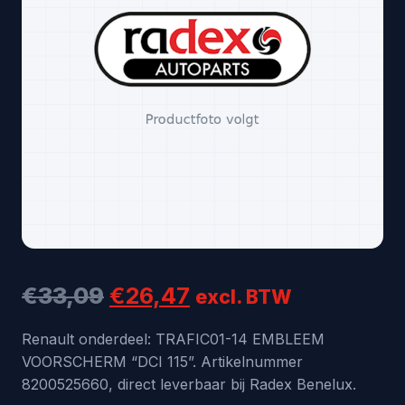
Oorspronkelijke
Huidige
€
33,09
€
26,47
excl. BTW
prijs
prijs
Renault onderdeel: TRAFIC01-14 EMBLEEM
VOORSCHERM “DCI 115”. Artikelnummer
was:
is:
8200525660, direct leverbaar bij Radex Benelux.
€33,09.
€26,47.