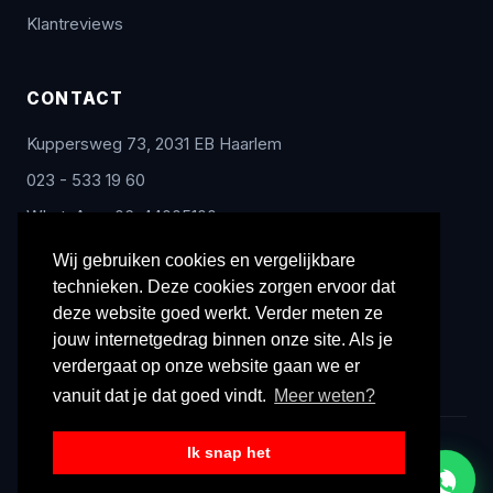
Klantreviews
CONTACT
Kuppersweg 73, 2031 EB Haarlem
023 - 533 19 60
WhatsApp: 06-44005100
info@radex-benelux.nl
Wij gebruiken cookies en vergelijkbare
technieken. Deze cookies zorgen ervoor dat
Ma – Vrij: 9:00 – 17:00
deze website goed werkt. Verder meten ze
jouw internetgedrag binnen onze site. Als je
verdergaat op onze website gaan we er
vanuit dat je dat goed vindt.
Meer weten?
Ik snap het
© 2026 Radex Benelux. Alle rechten voorbehouden.
Privacyverklaring