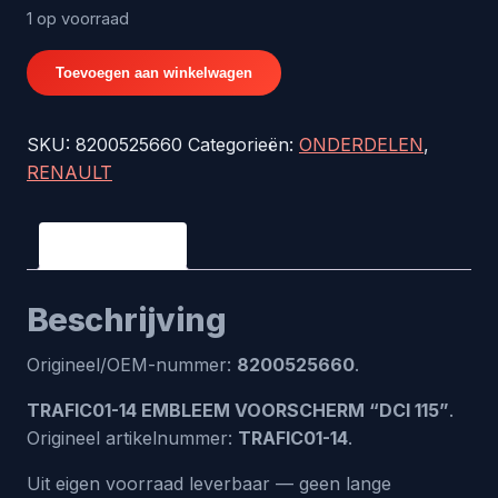
1 op voorraad
TRAFIC01-
Toevoegen aan winkelwagen
14
EMBLEEM
SKU:
8200525660
Categorieën:
ONDERDELEN
,
VOORSCHERM
RENAULT
"DCI
115"
-
Beschrijving
origineel
nr.
Beschrijving
8200525660
aantal
Origineel/OEM-nummer:
8200525660
.
TRAFIC01-14 EMBLEEM VOORSCHERM “DCI 115”
.
Origineel artikelnummer:
TRAFIC01-14
.
Uit eigen voorraad leverbaar — geen lange