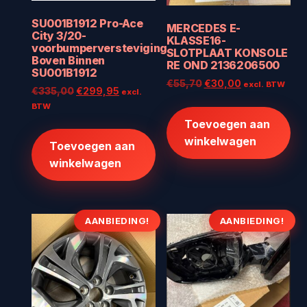
SU001B1912 Pro-Ace
MERCEDES E-
City 3/20-
KLASSE16-
voorbumperversteviging
SLOTPLAAT KONSOLE
Boven Binnen
RE OND 2136206500
SU001B1912
Oorspronkelijke
Huidige
€
55,70
€
30,00
excl. BTW
Oorspronkelijke
Huidige
€
335,00
€
299,95
excl.
prijs
prijs
prijs
prijs
BTW
was:
is:
was:
is:
Toevoegen aan
€55,70.
€30,00.
€335,00.
€299,95.
winkelwagen
Toevoegen aan
winkelwagen
AANBIEDING!
AANBIEDING!