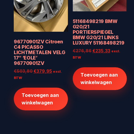
51168498219 BMW
G20/21
PORTIERSPIEGEL
BMW G20/21 LINKS
96770901ZV Citroen
LUXURY 51168498219
C4 PICASSO
Oorspronkelijke
Huidige
€
276,86
€
235,33
excl.
LICHTMETALEN VELG
prijs
prijs
17″ ‘EOLE’
BTW
96770901ZV
was:
is:
€276,86.
€235,33.
Oorspronkelijke
Huidige
€
503,80
€
379,95
excl.
Toevoegen aan
prijs
prijs
BTW
winkelwagen
was:
is:
€503,80.
€379,95.
Toevoegen aan
winkelwagen