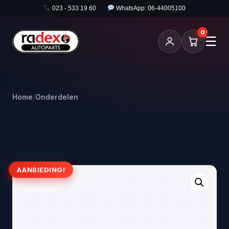
023 - 533 19 60
WhatsApp: 06-44005100
0
☰
Home
/
Onderdelen
AANBIEDING!