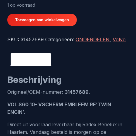
1 op voorraad
VOL
Toevoegen aan winkelwagen
S60
10-
SKU:
31457689
Categorieën:
ONDERDELEN
,
Volvo
VSCHERM
EMBLEEM
RE'TWIN
Beschrijving
ENGIN'
-
Beschrijving
origineel
nr.
Origineel/OEM-nummer:
31457689
.
31457689
aantal
VOL S60 10- VSCHERM EMBLEEM RE’TWIN
ENGIN’
.
Direct uit voorraad leverbaar bij Radex Benelux in
Haarlem. Vandaag besteld is morgen op de