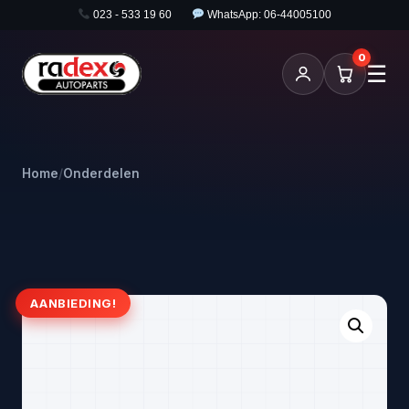
023 - 533 19 60
WhatsApp: 06-44005100
0
☰
Home
/
Onderdelen
AANBIEDING!