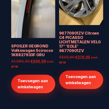
96770901ZV Citroen
C4 PICASSO
LICHTMETALEN VELG
SPOILER GEGROND
17″ ‘EOLE’
Volkswagen Scirocco
96770901ZV
1K8827933F GRU
Oorspronkelijke
Huidige
€
503,80
€
379,95
excl.
Oorspronkelijke
Huidige
€
1.080,00
€
699,99
excl.
prijs
prijs
BTW
prijs
prijs
BTW
was:
is:
was:
is:
€503,80.
€379,95.
Toevoegen aan
€1.080,00.
€699,99.
Toevoegen aan
winkelwagen
winkelwagen