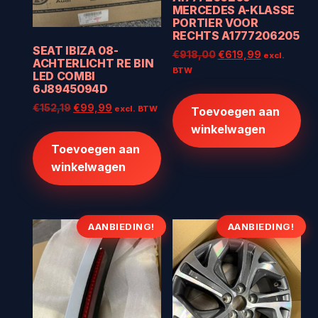
MERCEDES A-KLASSE
PORTIER VOOR
RECHTS A1777206205
SEAT IBIZA 08-
Oorspronkelijke
Huidige
€
918,00
€
619,99
excl.
ACHTERLICHT RE BIN
prijs
prijs
BTW
LED COMBI
was:
is:
6J8945094D
€918,00.
€619,99.
Oorspronkelijke
Huidige
€
152,19
€
99,99
excl. BTW
Toevoegen aan
prijs
prijs
winkelwagen
was:
is:
Toevoegen aan
€152,19.
€99,99.
winkelwagen
AANBIEDING!
AANBIEDING!