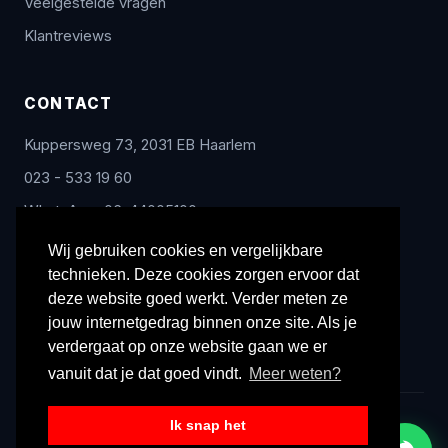
Veelgestelde vragen
Klantreviews
CONTACT
Kuppersweg 73, 2031 EB Haarlem
023 - 533 19 60
WhatsApp: 06-44005100
info@radex-benelux.nl
Wij gebruiken cookies en vergelijkbare
technieken. Deze cookies zorgen ervoor dat
Ma – Vrij: 9:00 – 17:00
deze website goed werkt. Verder meten ze
jouw internetgedrag binnen onze site. Als je
verdergaat op onze website gaan we er
vanuit dat je dat goed vindt.
Meer weten?
Ik snap het
© 2026 Radex Benelux. Alle rechten voorbehouden.