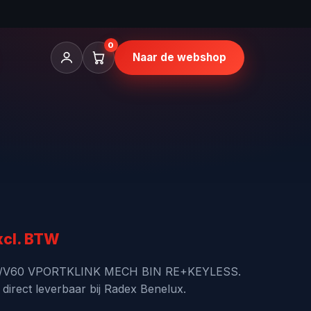
0
Naar de webshop
kelijke
idige
xcl. BTW
ijs
60/V60 VPORTKLINK MECH BIN RE+KEYLESS.
irect leverbaar bij Radex Benelux.
: