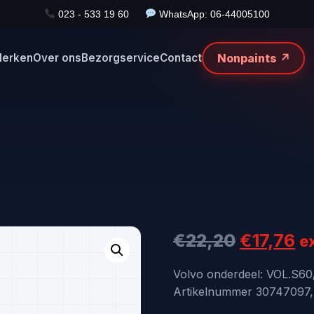
023 - 533 19 60
WhatsApp: 06-44005100
Nonpaints ↗
erken
Over ons
Bezorgservice
Contact
Oorspron
Hu
€
22,20
€
17,76
e
prijs
pr
Volvo onderdeel: VOL.S
Artikelnummer 30747097, d
was:
is