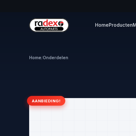
Home
Producten
M
Home
/
Onderdelen
AANBIEDING!