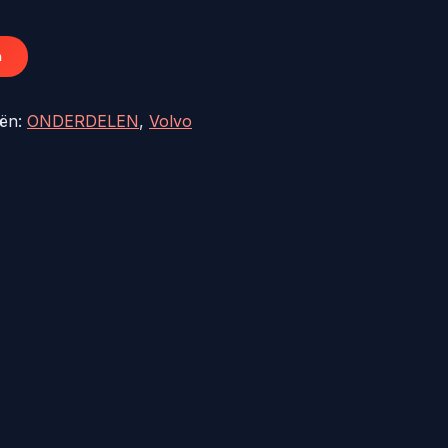
7,76.
n
eën:
ONDERDELEN
,
Volvo