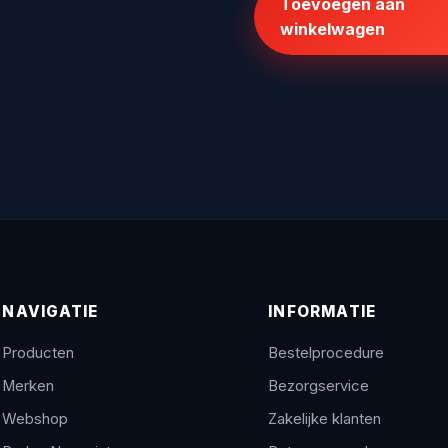
Toevoegen aan
€110,68.
€88,54.
winkelwagen
NAVIGATIE
INFORMATIE
Producten
Bestelprocedure
Merken
Bezorgservice
Webshop
Zakelijke klanten