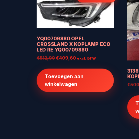
YQ00709880 OPEL
CROSSLAND X KOPLAMP ECO
LED RE YQ00709880
Oorspronkelijke
Huidige
€
512,00
€
409,60
excl. BTW
prijs
prijs
3138
was:
is:
KOPL
Toevoegen aan
€512,00.
€409,60.
winkelwagen
€
500
T
w