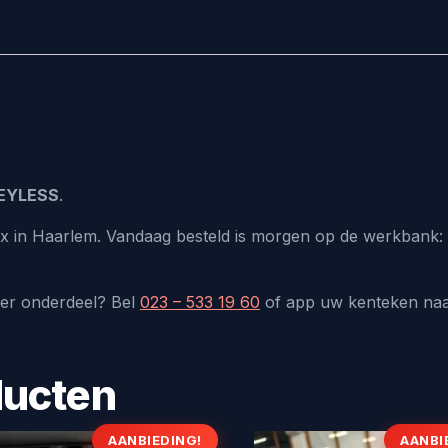
KEYLESS
.
lux in Haarlem. Vandaag besteld is morgen op de werkbank: 
der onderdeel? Bel
023 – 533 19 60
of app uw kenteken na
ducten
AANBIEDING!
AANBI