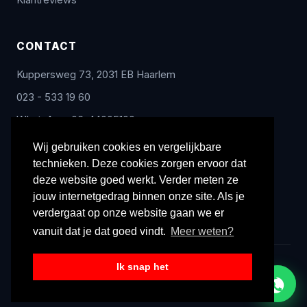
Klantreviews
CONTACT
Kuppersweg 73, 2031 EB Haarlem
023 - 533 19 60
WhatsApp: 06-44005100
info@radex-benelux.nl
Wij gebruiken cookies en vergelijkbare
technieken. Deze cookies zorgen ervoor dat
Ma – Vrij: 9:00 – 17:00
deze website goed werkt. Verder meten ze
jouw internetgedrag binnen onze site. Als je
verdergaat op onze website gaan we er
vanuit dat je dat goed vindt.
Meer weten?
Ik snap het
© 2026 Radex Benelux. Alle rechten voorbehouden.
Privacyverklaring