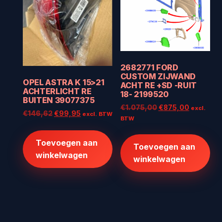
2682771 FORD
CUSTOM ZIJWAND
OPEL ASTRA K 15>21
ACHT RE +SD -RUIT
ACHTERLICHT RE
18- 2199520
BUITEN 39077375
Oorspronkelijke
Huidige
€
1.075,00
€
875,00
excl.
Oorspronkelijke
Huidige
€
146,62
€
99,95
excl. BTW
prijs
prijs
BTW
prijs
prijs
was:
is:
was:
is:
€1.075,00.
€875,00
Toevoegen aan
€146,62.
€99,95.
Toevoegen aan
winkelwagen
winkelwagen