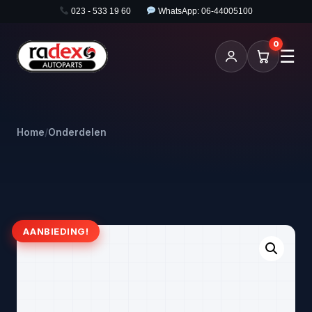
023 - 533 19 60
WhatsApp: 06-44005100
0
☰
Home
/
Onderdelen
AANBIEDING!