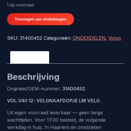
1 op voorraad
VOL.V40
Toevoegen aan winkelwagen
12-
VELGNAAFDOPJE
SKU:
31400452
Categorieën:
ONDERDELEN
,
Volvo
LM
VELG
-
Beschrijving
origineel
nr.
Beschrijving
31400452
aantal
Origineel/OEM-nummer:
31400452
.
VOL.V40 12- VELGNAAFDOPJE LM VELG
.
Uit eigen voorraad leverbaar — geen lange
wachttijden. Voor 17:00 besteld, de volgende
werkdag in huis. In Haarlem en omstreken