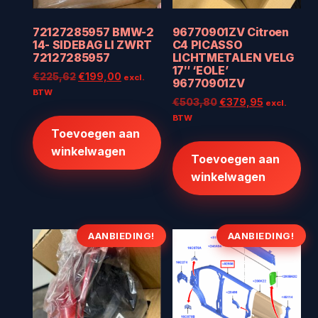
72127285957 BMW-2
96770901ZV Citroen
14- SIDEBAG LI ZWRT
C4 PICASSO
72127285957
LICHTMETALEN VELG
17″ ‘EOLE’
Oorspronkelijke
Huidige
€
225,62
€
199,00
excl.
96770901ZV
prijs
prijs
BTW
Oorspronkelijke
Huidige
€
503,80
€
379,95
excl.
was:
is:
prijs
prijs
BTW
€225,62.
€199,00.
was:
is:
Toevoegen aan
€503,80.
€379,95.
winkelwagen
Toevoegen aan
winkelwagen
AANBIEDING!
AANBIEDING!