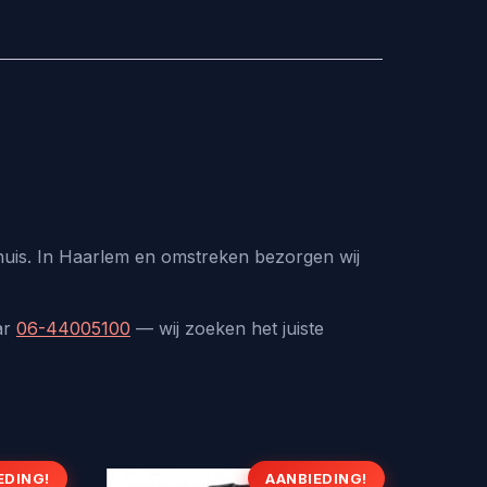
 huis. In Haarlem en omstreken bezorgen wij
ar
06-44005100
— wij zoeken het juiste
EDING!
AANBIEDING!