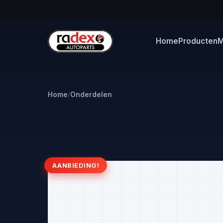
Home
Producten
M
Home
/
Onderdelen
AANBIEDING!