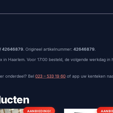
/ 42646879
. Origineel artikelnummer:
42646879
.
ux in Haarlem. Voor 17:00 besteld, de volgende werkdag in
der onderdeel? Bel
023 – 533 19 60
of app uw kenteken na
ducten
AANBIEDING!
AANBI