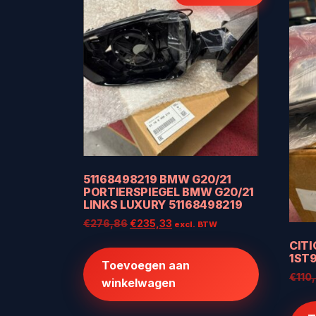
51168498219 BMW G20/21
PORTIERSPIEGEL BMW G20/21
LINKS LUXURY 51168498219
Oorspronkelijke
Huidige
€
276,86
€
235,33
excl. BTW
prijs
prijs
CITI
was:
is:
1ST9
Toevoegen aan
€276,86.
€235,33.
€
110
winkelwagen