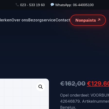
023 - 533 19 60
WhatsApp: 06-44005100
Nonpaints ↗
erken
Over ons
Bezorgservice
Contact
Oorspr
€
162,00
€
129,6
prijs
Opel onderdeel: VOORB
42646879. Artikelnummer 
was:
Benelux.