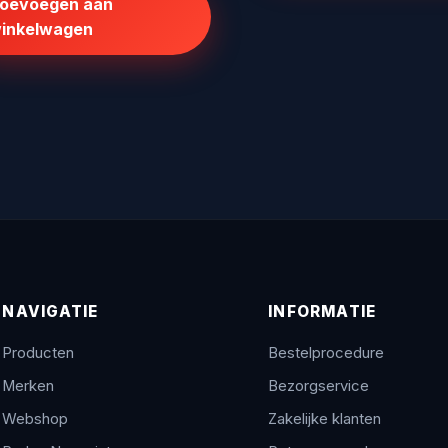
oevoegen aan
€110,68.
€88,54.
inkelwagen
NAVIGATIE
INFORMATIE
Producten
Bestelprocedure
Merken
Bezorgservice
Webshop
Zakelijke klanten