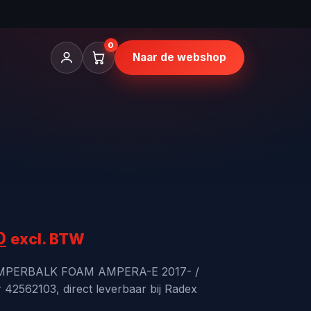
0
Naar de webshop
onkelijke
Huidige
0
excl. BTW
prijs
UMPERBALK FOAM AMPERA-E 2017- /
42562103, direct leverbaar bij Radex
is: