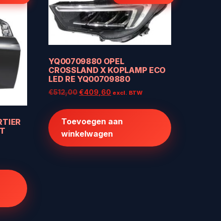
YQ00709880 OPEL
CROSSLAND X KOPLAMP ECO
LED RE YQ00709880
Oorspronkelijke
Huidige
€
512,00
€
409,60
excl. BTW
prijs
prijs
was:
is:
Toevoegen aan
RTIER
€512,00.
€409,60.
ST
winkelwagen