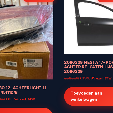
2086309 FIESTA 17- PO
ACHTER RE -GATEN LIJ
2086309
Oorspronkelijke
Huidige
€
585,71
€
399,95
excl. BTW
prijs
prijs
GO 12- ACHTERLICHT LI
was:
is:
45111D/B
Toevoegen aan
€585,71.
€399,95.
winkelwagen
Oorspronkelijke
Huidige
,68
€
88,54
excl. BTW
prijs
prijs
was:
is: