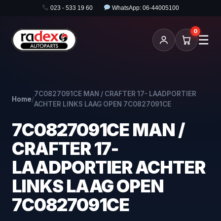
023 - 533 19 60
WhatsApp: 06-44005100
0
☰
7C0827091CE MAN / CRAFTER 17- LAADPORTIER
Home
/
ACHTER LINKS LAAG OPEN 7C0827091CE
7C0827091CE MAN /
CRAFTER 17-
LAADPORTIER ACHTER
LINKS LAAG OPEN
7C0827091CE