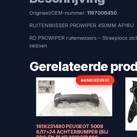
Origineel/OEM-nummer:
1197006450
.
RUITENWISSER PROWIPER 450MM AP18U
RD PROWIPER ruitenwissers – Streeploos zicht, 
seizoen
Gerelateerde pro
AANBIEDING!
1619231480 PEUGEOT 5008
6/17>24 ACHTERBUMPER (BIJ