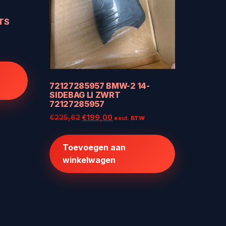
TS
72127285957 BMW-2 14-
SIDEBAG LI ZWRT
72127285957
Oorspronkelijke
Huidige
€
225,62
€
199,00
excl. BTW
prijs
prijs
was:
is:
Toevoegen aan
€225,62.
€199,00.
winkelwagen