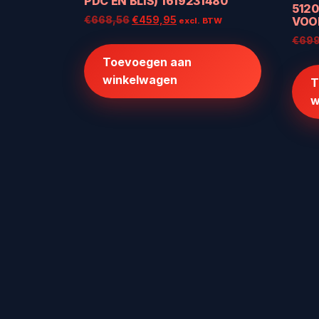
PDC EN BLIS) 1619231480
5120
Oorspronkelijke
Huidige
€
668,56
€
459,95
VOO
excl. BTW
prijs
prijs
€
699
was:
is:
Toevoegen aan
€668,56.
€459,95.
winkelwagen
T
w