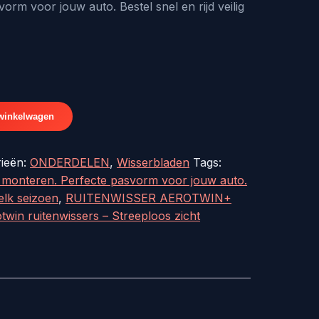
12,30.
orm voor jouw auto. Bestel snel en rijd veilig
winkelwagen
rieën:
ONDERDELEN
,
Wisserbladen
Tags:
te monteren. Perfecte pasvorm voor jouw auto.
 elk seizoen
,
RUITENWISSER AEROTWIN+
 ruitenwissers – Streeploos zicht