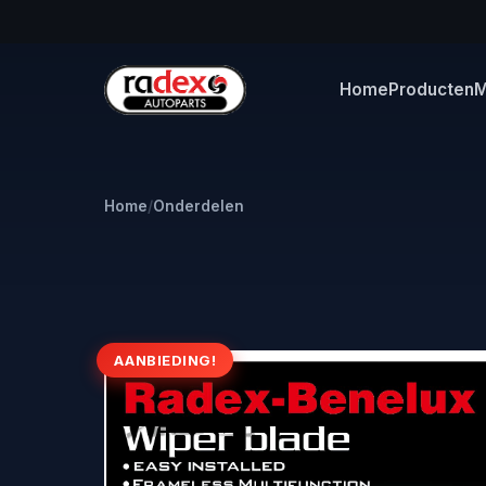
Home
Producten
M
Home
/
Onderdelen
AANBIEDING!