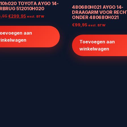
10h020 TOYOTA AYGO 14-
480680H021 AYGO 14-
RBRUG 512010H020
DRAAGARM VOOR RECH
Oorspronkelijke
Huidige
,95
€
299,95
ONDER 480680H021
excl. BTW
prijs
prijs
€
99,95
excl. BTW
was:
is:
oevoegen aan
€699,95.
€299,95.
inkelwagen
Toevoegen aan
winkelwagen