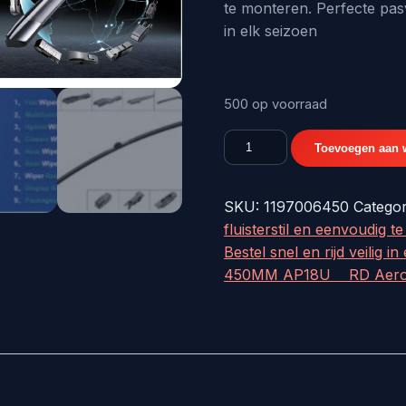
€20,50.
€
te monteren. Perfecte pasv
in elk seizoen
500 op voorraad
RADEX
Toevoegen aan 
PROWIPER
RUITENWISSER
SKU:
1197006450
Catego
450MM
fluisterstil en eenvoudig 
AP18U
Bestel snel en rijd veilig in
-
450MM AP18U RD Aerotwin
origineel
nr.
1197006450
aantal