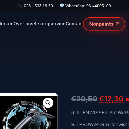
023 - 533 19 60
WhatsApp: 06-44005100
Nonpaints ↗
erken
Over ons
Bezorgservice
Contact
Oorspro
H
€
20,50
€
12,30
e
prijs
p
RUITENWISSER PROWIP
was:
i
RD PROWIPER ruitenwissers