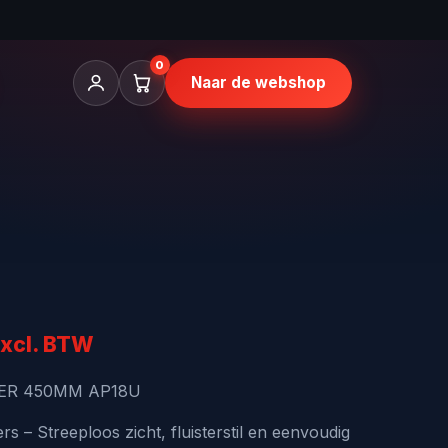
0
Naar de webshop
nkelijke
uidige
xcl. BTW
rijs
ER 450MM AP18U
s:
 – Streeploos zicht, fluisterstil en eenvoudig